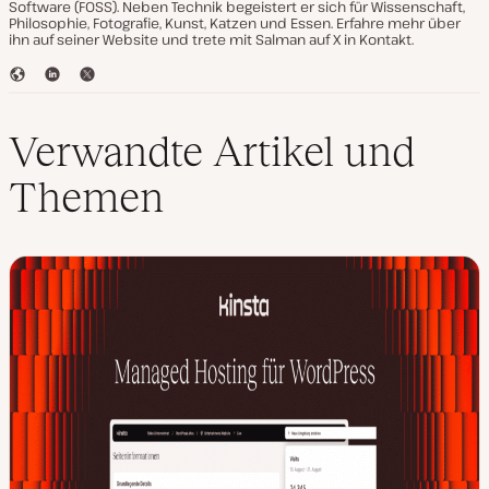
Software (FOSS). Neben Technik begeistert er sich für Wissenschaft,
Philosophie, Fotografie, Kunst, Katzen und Essen. Erfahre mehr über
ihn auf seiner Website und trete mit Salman auf X in Kontakt.
W
L
T
e
i
w
b
n
i
s
k
t
Verwandte Artikel und
e
e
t
i
d
e
Themen
t
I
r
e
n