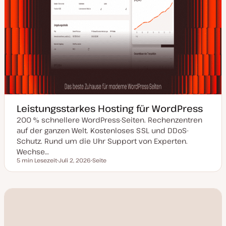
Leistungsstarkes Hosting für WordPress
200 % schnellere WordPress-Seiten. Rechenzentren
auf der ganzen Welt. Kostenloses SSL und DDoS-
Schutz. Rund um die Uhr Support von Experten.
Wechse…
5 min Lesezeit
Juli 2, 2026
Seite
Lesezeit
D
P
a
o
t
s
u
t
m
T
a
y
k
p
t
u
a