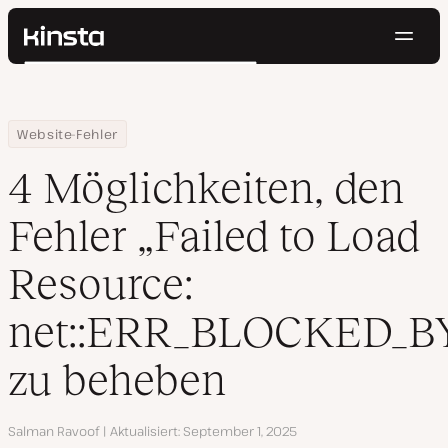
Navig
Kinsta®
Suchen
Plattform
Lösungen
Anmelden
Kostenlos testen
Home
Ressourcen Center
4 Möglichkeiten, den Fehler “Failed to Load Resource: net::ERR_
Website-Fehler
Preise
Ressourcen
4 Möglichkeiten, den
Kontakt
Fehler „Failed to Load
Resource:
net::ERR_BLOCKED_B
zu beheben
Autor
Salman Ravoof
Aktualisiert
September 1, 2025