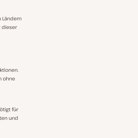
n Ländern
 dieser
ktionen.
n ohne
tigt für
sten und