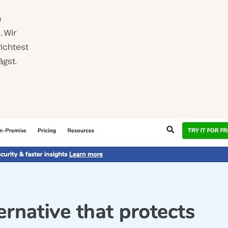
n
 Wir
ichtest
ägst.