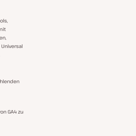
ols,
mit
en,
 Universal
.
ehlenden
von GA4 zu