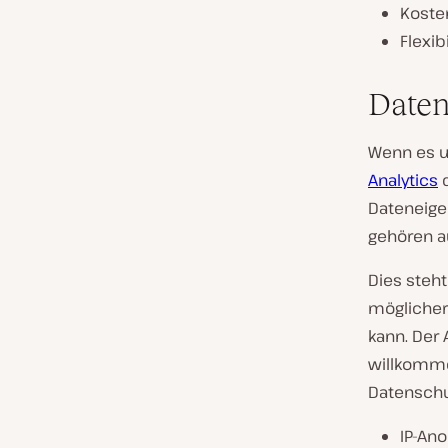
Koste
Flexibi
Daten
Wenn es u
Analytics
d
Dateneige
gehören au
Dies steh
möglicher
kann. Der
willkomme
Datensch
IP-An