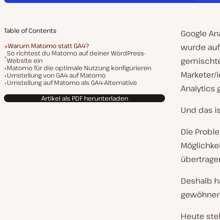
Table of Contents
Google Ana
Warum Matomo statt GA4?
wurde auf
So richtest du Matomo auf deiner WordPress-
gemischte
Website ein
Matomo für die optimale Nutzung konfigurieren
Marketer/i
Umstellung von GA4 auf Matomo
Umstellung auf Matomo als GA4-Alternative
Analytics
Artikel als PDF herunterladen
Und das i
Die Probl
Möglichkei
übertrage
Deshalb ha
gewöhnen 
Heute stel