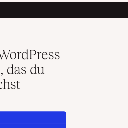
genüber GA4 brauchst
WordPress
, das du
chst