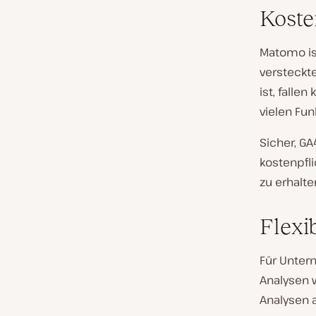
Koste
Matomo is
versteckt
ist, falle
vielen Fun
Sicher, GA
kostenpfl
zu erhalte
Flexib
Für Unter
Analysen 
Analysen 