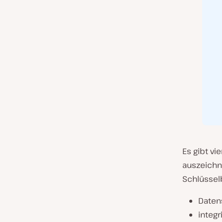
Es gibt v
auszeichne
Schlüssel
Daten
integr