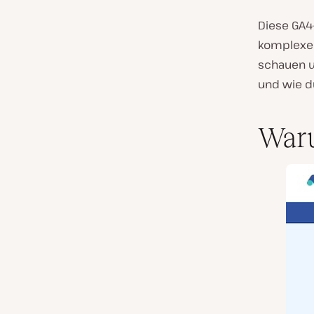
Diese GA4-
komplexen
schauen u
und wie d
War