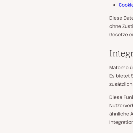
Cookie
Diese Dat
ohne Zust
Gesetze er
Integ
Matomo übe
Es bietet
zusätzlic
Diese Funk
Nutzerver
ähnliche A
Integrati