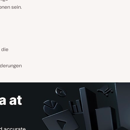
onen sein.
 die
orderungen