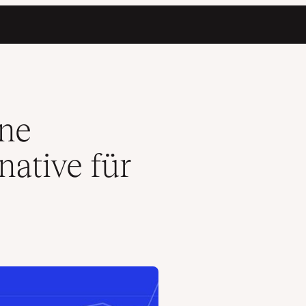
utzer ist
ne
native für