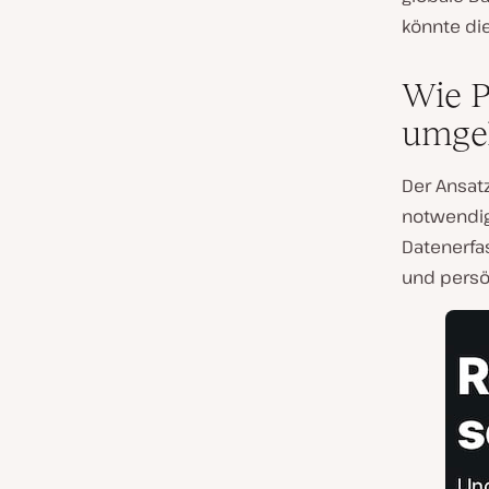
könnte di
Wie P
umge
Der Ansat
notwendig
Datenerfa
und persön