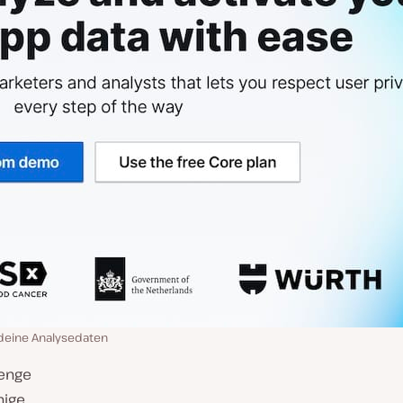
r deine Analysedaten
renge
nige