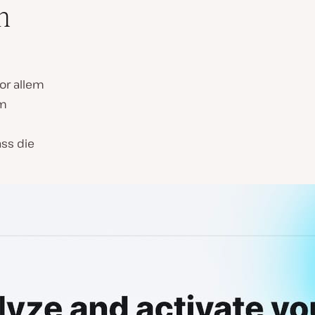
n
vor allem
Im
ass die