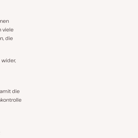
inen
 viele
n, die
 wider,
amit die
nkontrolle
e