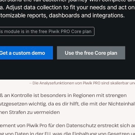
Die Analysefunktionen von Piwik PRO sind skalierbar 
ß an Kontrolle ist besonders in Regionen mit strengen
zgesetzen wichtig, da es dir hilft, die mit der Nichteinha
en Strafen zu vermeiden
ement von Piwik Pro für den Datenschutz erstreckt sich a
g von Daten in der EU, was die Einhaltung von Gesetzen un