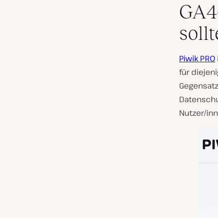
GA4-
soll
Piwik PRO
für diejen
Gegensatz
Datenschut
Nutzer/inn