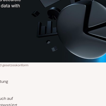
und gesetzeskonform
ltung
uch auf
terstützt,