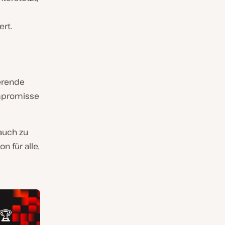
ert.
ierende
ompromisse
 auch zu
 für alle,