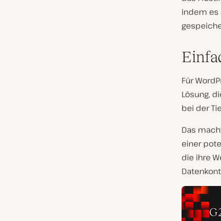
indem es 
gespeicher
Einfa
Für WordPr
Lösung, d
bei der Ti
Das macht 
einer pote
die ihre W
Datenkontr