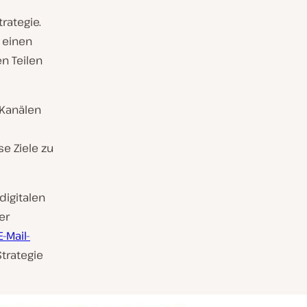
rategie.
p einen
n Teilen
 Kanälen
e Ziele zu
digitalen
er
E-Mail-
trategie