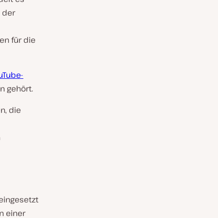
 der
n für die
uTube-
 gehört.
n, die
n
eingesetzt
n einer