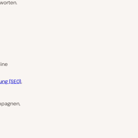
worten.
ine
ng (SEO)
,
mpagnen,