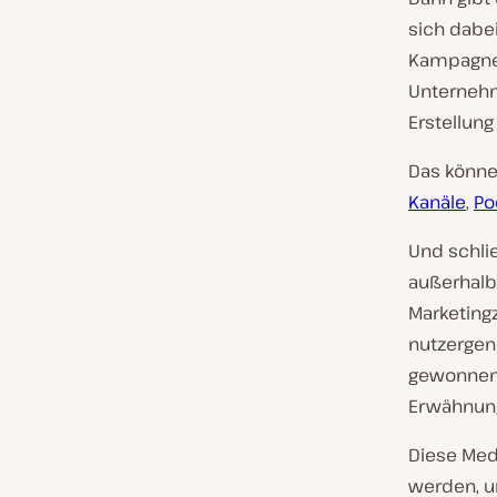
sich dabe
Kampagne 
Unternehm
Erstellun
Das könne
Kanäle
,
Po
Und schlie
außerhalb
Marketing
nutzergen
gewonnene
Erwähnung
Diese Med
werden, un