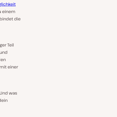
lichkeit
zu einem
bindet die
er Teil
 und
den
mit einer
 Und was
dein