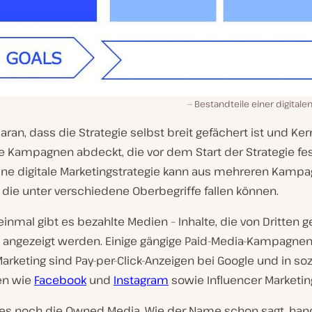
Bestandteile einer digitale
daran, dass die Strategie selbst breit gefächert ist und Ke
le Kampagnen abdeckt, die vor dem Start der Strategie fe
ine digitale Marketingstrategie kann aus mehreren Kamp
die unter verschiedene Oberbegriffe fallen können.
inmal gibt es bezahlte Medien – Inhalte, die von Dritten 
 angezeigt werden. Einige gängige Paid-Media-Kampagne
Marketing sind Pay-per-Click-Anzeigen bei Google und in soz
en wie
Facebook
und
Instagram
sowie Influencer Marketin
 es noch die Owned Media. Wie der Name schon sagt, han