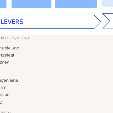
n Marketingstrategie
rnziele und
stgelegt
agnen
gegen eine
n im
ialen
g.
delt es