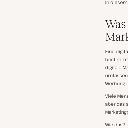
In diesem
Was 
Mark
Eine digita
bestimmte
digitale M
umfassen, 
Werbung i
Viele Men
aber das s
Marketing
Wie das?