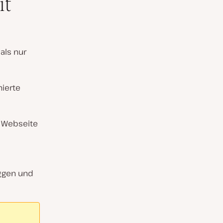
it
als nur
nierte
r Webseite
ggen und