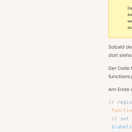
Da
ka
wo
st
Sobald der
dort siehs
Der Code 
functions.
Am Ende 
// regis
functio
// set 
$labels