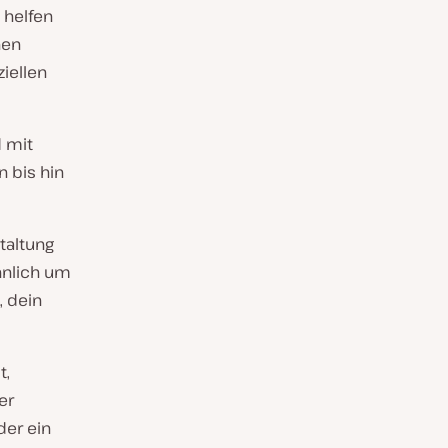
 helfen
nen
iellen
 mit
 bis hin
taltung
öhnlich um
, dein
t,
er
der ein