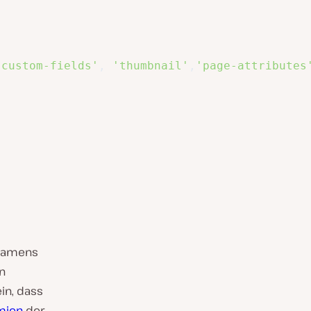
'custom-fields'
,
'thumbnail'
,
'page-attributes
 namens
n
in, dass
mien
der