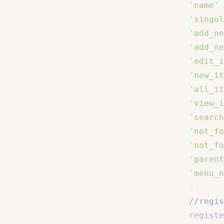
'name'
'singul
'add_ne
'add_ne
'edit_i
'new_it
'all_it
'view_i
'search
'not_fo
'not_fo
'parent
'menu_n
)
;
//regis
registe