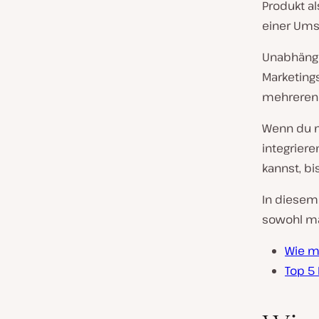
Produkt a
einer Umsa
Unabhängi
Marketings
mehreren 
Wenn du m
integriere
kannst, bi
In diesem 
sowohl man
Wie m
Top 5