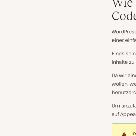
Wie 
Code
WordPress
einer ein
Eines sein
Inhalte zu
Da wir ein
wollen, w
benutzerd
Um anzufa
auf
Appea
I