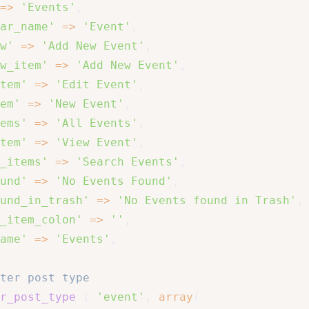
=>
'Events'
,
ar_name'
=>
'Event'
,
w'
=>
'Add New Event'
,
w_item'
=>
'Add New Event'
,
tem'
=>
'Edit Event'
,
em'
=>
'New Event'
,
ems'
=>
'All Events'
,
tem'
=>
'View Event'
,
_items'
=>
'Search Events'
,
und'
=>
'No Events Found'
,
und_in_trash'
=>
'No Events found in Trash'
,
_item_colon'
=>
''
,
ame'
=>
'Events'
,
ter post type
r_post_type
(
'event'
,
array
(