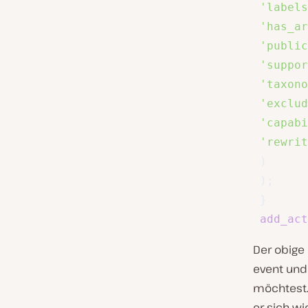
'labels
'has_ar
'public
'suppor
'taxono
'exclud
'capabi
'rewrit
)
)
;
}
add_act
Der obige
event und
möchtest. 
er sich wi