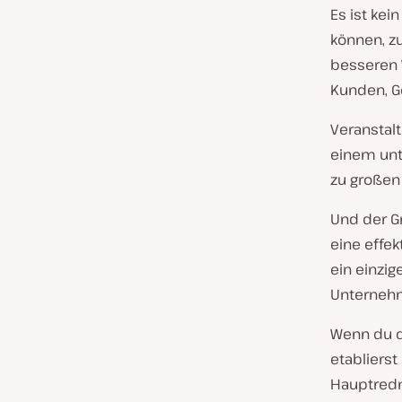
Es ist ke
können, z
besseren 
Kunden, G
Veranstal
einem unt
zu großen
Und der G
eine effek
ein einzi
Unternehm
Wenn du d
etablierst
Hauptredn