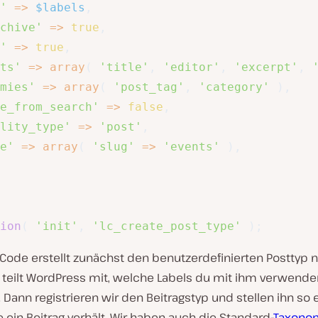
'
=>
$labels
,
chive'
=>
true
,
'
=>
true
,
ts'
=>
array
(
'title'
,
'editor'
,
'excerpt'
,
mies'
=>
array
(
'post_tag'
,
'category'
)
,
e_from_search'
=>
false
,
lity_type'
=>
'post'
,
e'
=>
array
(
'slug'
=>
'events'
)
,
ion
(
'init'
,
'lc_create_post_type'
)
;
 Code erstellt zunächst den benutzerdefinierten Posttyp
 teilt WordPress mit, welche Labels du mit ihm verwende
Dann registrieren wir den Beitragstyp und stellen ihn so e
e ein Beitrag verhält. Wir haben auch die Standard-
Taxono