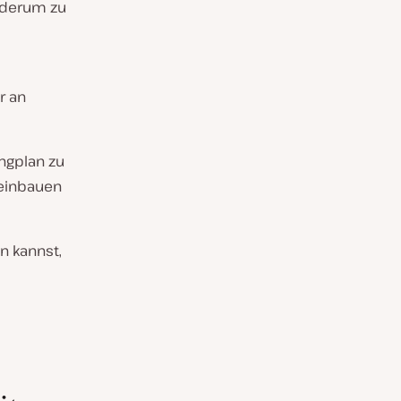
iederum zu
r an
ngplan zu
 einbauen
n kannst,