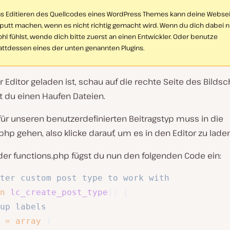
s Editieren des Quellcodes eines WordPress Themes kann deine Webse
putt machen, wenn es nicht richtig gemacht wird. Wenn du dich dabei n
hl fühlst, wende dich bitte zuerst an einen Entwickler. Oder benutze
attdessen eines der unten genannten Plugins.
 Editor geladen ist, schau auf die rechte Seite des Bildsc
t du einen Haufen Dateien.
für unseren benutzerdefinierten Beitragstyp muss in die
php gehen, also klicke darauf, um es in den Editor zu laden
der
functions.php
fügst du nun den folgenden Code ein:
ter custom post type to work with
n
lc_create_post_type
(
)
{
up labels
=
array
(