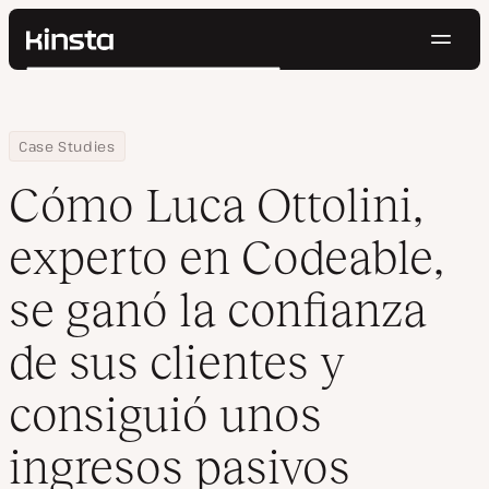
Naveg
Kinsta®
Buscar
Plataforma
Soluciones
Iniciar Sesión
Pruébalo gratis
Home
Empresa
Cómo Luca Ottolini, experto en Codeable, se ganó la confianza de
Case Studies
Precios
Recursos
Cómo Luca Ottolini,
Contacto
experto en Codeable,
se ganó la confianza
de sus clientes y
consiguió unos
ingresos pasivos