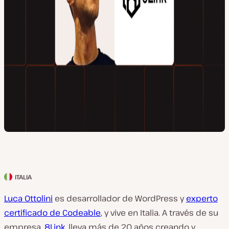
ITALIA
P
a
Luca Ottolini
es desarrollador de WordPress y
experto
í
certificado de Codeable
, y vive en Italia. A través de su
s
empresa,
8Link
, lleva más de 20 años creando y