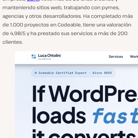
d
manteniendo sitios web, trabajando con pymes,
e
agencias y otros desarrolladores. Ha completado más
l
de 1.000 proyectos en Codeable, tiene una valoración
c
de 4,98/5 y ha prestado sus servicios a más de 200
l
clientes.
i
e
n
t
e
: