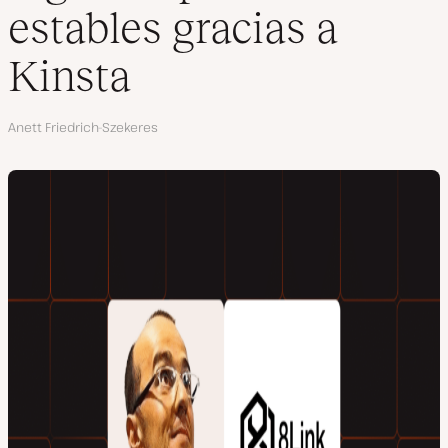
estables gracias a
Kinsta
Autor
Anett Friedrich-Szekeres