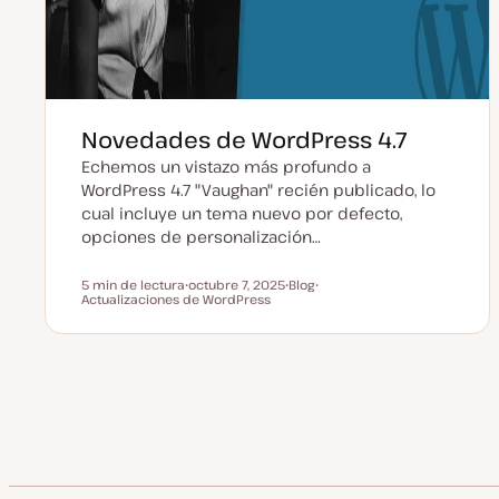
Novedades de WordPress 4.7
Echemos un vistazo más profundo a
WordPress 4.7 "Vaughan" recién publicado, lo
cual incluye un tema nuevo por defecto,
opciones de personalización…
5 min de lectura
octubre 7, 2025
Blog
Tiempo de lectura
Actualizaciones de WordPress
F
T
T
e
i
e
c
p
m
h
o
a
a
d
a
e
c
p
Paginación
t
o
u
s
a
t
de
l
i
z
a