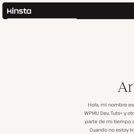
Kinsta®
Buscar
Plataforma
Soluciones
Iniciar Sesión
Precios
Recursos
Contacto
Ar
Hola, mi nombre es
WPMU Dev, Tuts+ y ot
parte de mi tiempo a
Cuando no estoy tr