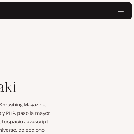
Naveg
Pruébalo gratis
aki
 Smashing Magazine,
 y PHP, paso la mayor
l espacio Javascript.
niverso, colecciono