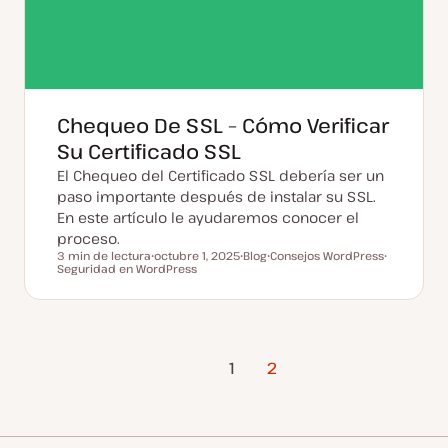
Chequeo De SSL – Cómo Verificar
Su Certificado SSL
El Chequeo del Certificado SSL debería ser un
paso importante después de instalar su SSL.
En este artículo le ayudaremos conocer el
proceso.
3 min de lectura
octubre 1, 2025
Blog
Consejos WordPress
Tiempo de lectura
Seguridad en WordPress
F
T
T
T
e
i
e
e
c
p
m
m
h
o
a
a
a
d
a
e
c
p
Página
t
o
1
2
u
s
Anterior
a
t
l
i
z
a