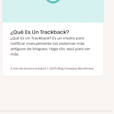
¿Qué Es Un Trackback?
¿Qué Es Un Trackback? Es un medio para
notificar manualmente los sistemas más
antiguos de blogueo. Haga clic aquí para ver
más.
2 min de lectura
octubre 1, 2025
Blog
Consejos WordPress
Tiempo de lectura
F
T
T
e
i
e
c
p
m
h
o
a
a
d
a
e
c
p
t
o
u
s
a
t
l
i
z