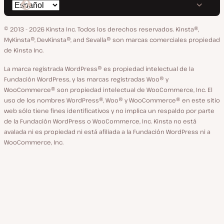
Cambiar
en
en
en
en
en
idioma
GitHub
X
YouTube
Facebook
LinkedIn
© 2013 - 2026 Kinsta Inc. Todos los derechos reservados.
Kinsta®,
MyKinsta®, DevKinsta®, and Sevalla® son marcas comerciales propiedad
de Kinsta Inc.
La marca registrada WordPress® es propiedad intelectual de la
Fundación WordPress, y las marcas registradas Woo® y
WooCommerce® son propiedad intelectual de WooCommerce, Inc. El
uso de los nombres WordPress®, Woo® y WooCommerce® en este sitio
web sólo tiene fines identificativos y no implica un respaldo por parte
de la Fundación WordPress o WooCommerce, Inc. Kinsta no está
avalada ni es propiedad ni está afiliada a la Fundación WordPress ni a
WooCommerce, Inc.