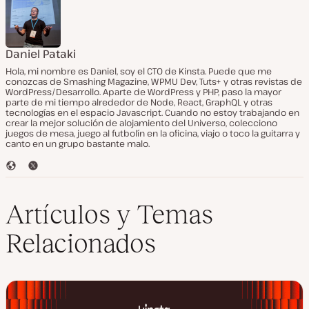
Daniel Pataki
Hola, mi nombre es Daniel, soy el CTO de Kinsta. Puede que me
conozcas de Smashing Magazine, WPMU Dev, Tuts+ y otras revistas de
WordPress/Desarrollo. Aparte de WordPress y PHP, paso la mayor
parte de mi tiempo alrededor de Node, React, GraphQL y otras
tecnologías en el espacio Javascript. Cuando no estoy trabajando en
crear la mejor solución de alojamiento del Universo, colecciono
juegos de mesa, juego al futbolín en la oficina, viajo o toco la guitarra y
canto en un grupo bastante malo.
S
T
i
w
t
i
i
t
Artículos y Temas
o
t
w
e
Relacionados
e
r
b