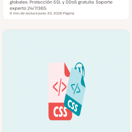
globales. Protección SSL y DDoS gratuita. Soporte
experto 24/7/365.
6 min de lectura
junio 30, 2026
Página
Tiempo de lectura
F
T
e
i
c
p
h
o
a
d
a
e
c
p
t
o
u
s
a
t
l
i
z
a
d
a