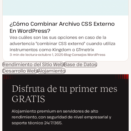
¿Cómo Combinar Archivo CSS Externo
En WordPress?
Vea cuáles son las sus opciones en caso de la
advertencia "combinar CSS externo" cuando utiliza
instrumentos como Kingdom o GTmetrix
3 min de lectura
octubre 1, 2025
Blog
Consejos WordPress
Tiempo de lectura
F
T
T
e
i
e
Rendimiento del Sitio Web
Base de Datos
c
p
m
Desarrollo Web
h
Alojamiento
o
a
a
d
a
e
c
p
t
o
u
s
a
t
l
i
z
a
d
a