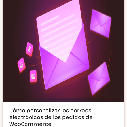
u
s
a
t
l
i
z
a
d
a
Cómo personalizar los correos
electrónicos de los pedidos de
WooCommerce