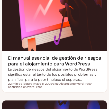
El manual esencial de gestión de riesgos
para el alojamiento para WordPress
La gestión de riesgos del alojamiento de WordPress
significa estar al tanto de los posibles problemas y
planificar para lo peor (incluso si esperas…
22 min de lectura
mayo 8, 2025
Blog
Alojamiento WordPress
Tiempo de lectura
Seguridad en WordPress
F
T
T
T
e
i
e
e
c
p
m
m
h
o
a
a
a
d
a
e
c
p
t
o