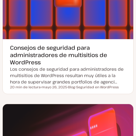
Consejos de seguridad para
administradores de multisitios de
WordPress
Los consejos de seguridad para administradores de
multisitios de WordPress resultan muy útiles a la
hora de supervisar grandes portfolios de agenci…
20 min de lectura
mayo 26, 2025
Blog
Seguridad en WordPress
Tiempo de lectura
F
T
T
e
i
e
c
p
m
h
o
a
a
d
a
e
c
p
t
o
u
s
a
t
l
i