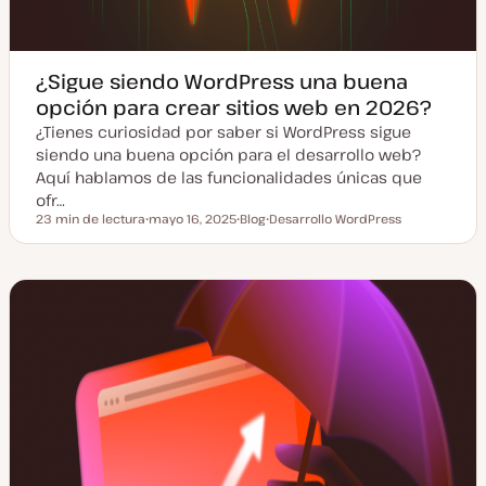
¿Sigue siendo WordPress una buena
opción para crear sitios web en 2026?
¿Tienes curiosidad por saber si WordPress sigue
siendo una buena opción para el desarrollo web?
Aquí hablamos de las funcionalidades únicas que
ofr…
23 min de lectura
mayo 16, 2025
Blog
Desarrollo WordPress
Tiempo de lectura
F
T
T
e
i
e
c
p
m
h
o
a
a
d
a
e
c
p
t
o
u
s
a
t
l
i
z
a
d
a