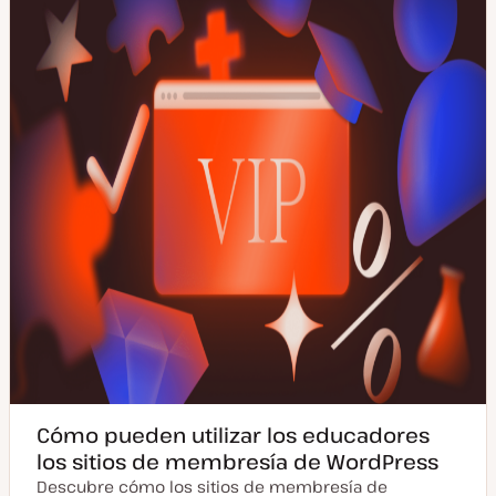
u
s
a
t
l
i
z
a
d
a
Cómo pueden utilizar los educadores
los sitios de membresía de WordPress
Descubre cómo los sitios de membresía de