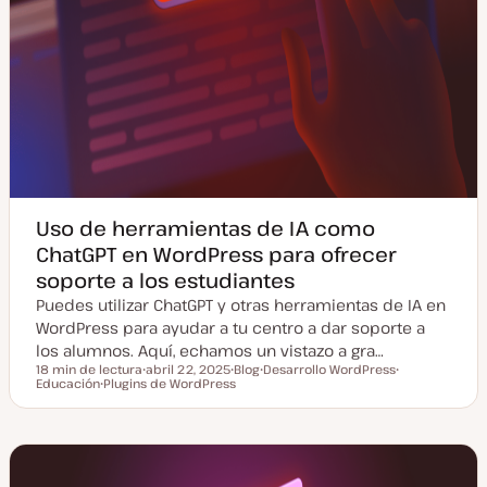
Uso de herramientas de IA como
ChatGPT en WordPress para ofrecer
soporte a los estudiantes
Puedes utilizar ChatGPT y otras herramientas de IA en
WordPress para ayudar a tu centro a dar soporte a
los alumnos. Aquí, echamos un vistazo a gra…
18 min de lectura
abril 22, 2025
Blog
Desarrollo WordPress
Tiempo de lectura
Educación
Plugins de WordPress
F
T
T
T
T
e
i
e
e
e
c
p
m
m
m
h
o
a
a
a
a
d
a
e
c
p
t
o