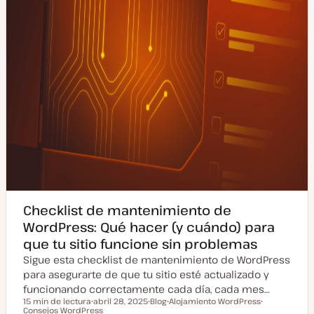
a
Checklist de mantenimiento de
WordPress: Qué hacer (y cuándo) para
que tu sitio funcione sin problemas
Sigue esta checklist de mantenimiento de WordPress
para asegurarte de que tu sitio esté actualizado y
funcionando correctamente cada día, cada mes…
15 min de lectura
abril 28, 2025
Blog
Alojamiento WordPress
Tiempo de lectura
Consejos WordPress
F
T
T
T