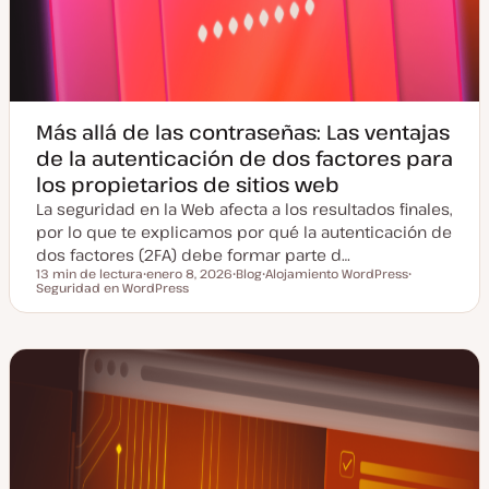
Más allá de las contraseñas: Las ventajas
de la autenticación de dos factores para
los propietarios de sitios web
La seguridad en la Web afecta a los resultados finales,
por lo que te explicamos por qué la autenticación de
dos factores (2FA) debe formar parte d…
13 min de lectura
enero 8, 2026
Blog
Alojamiento WordPress
Tiempo de lectura
Seguridad en WordPress
F
T
T
T
e
i
e
e
c
p
m
m
h
o
a
a
a
d
a
e
c
p
t
o
u
s
a
t
l
i
z
a
d