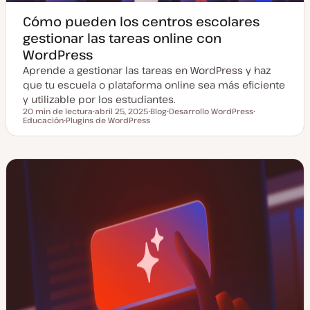
Cómo pueden los centros escolares
gestionar las tareas online con
WordPress
Aprende a gestionar las tareas en WordPress y haz
que tu escuela o plataforma online sea más eficiente
y utilizable por los estudiantes.
20 min de lectura
abril 25, 2025
Blog
Desarrollo WordPress
Tiempo de lectura
Educación
Plugins de WordPress
F
T
T
T
T
e
i
e
e
e
c
p
m
m
m
h
o
a
a
a
a
d
a
e
c
p
t
o
u
s
a
t
l
i
z
a
d
a