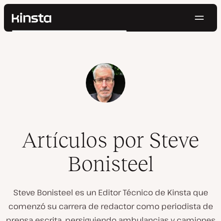
Naveg
Kinsta®
Buscar
Plataforma
Soluciones
Iniciar Sesión
Pruébalo gratis
Precios
Recursos
Contacto
Artículos por Steve
Bonisteel
Steve Bonisteel es un Editor Técnico de Kinsta que
comenzó su carrera de redactor como periodista de
prensa escrita, persiguiendo ambulancias y camiones