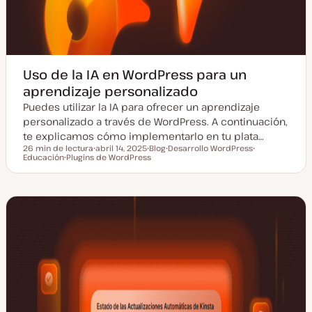
Uso de la IA en WordPress para un
aprendizaje personalizado
Puedes utilizar la IA para ofrecer un aprendizaje
personalizado a través de WordPress. A continuación,
te explicamos cómo implementarlo en tu plata…
26 min de lectura
abril 14, 2025
Blog
Desarrollo WordPress
Tiempo de lectura
Educación
Plugins de WordPress
F
T
T
T
T
e
i
e
e
e
c
p
m
m
m
h
o
a
a
a
a
d
a
e
c
p
t
o
u
s
a
t
l
i
z
a
d
a