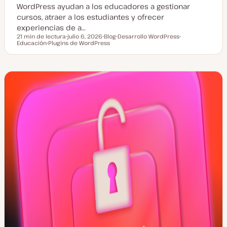
WordPress ayudan a los educadores a gestionar
cursos, atraer a los estudiantes y ofrecer
experiencias de a…
21 min de lectura
julio 6, 2026
Blog
Desarrollo WordPress
Tiempo de lectura
Educación
Plugins de WordPress
F
T
T
T
T
e
i
e
e
e
c
p
m
m
m
h
o
a
a
a
a
d
a
e
c
p
t
o
u
s
a
t
l
i
z
a
d
a