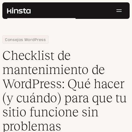
Naveg
Kinsta®
Buscar
Plataforma
Soluciones
Iniciar Sesión
Pruébalo gratis
Home
Centro de Recursos
Blog
Checklist de mantenimiento de WordPress: Qué hacer (y cuándo) 
Consejos WordPress
Precios
Recursos
Checklist de
Contacto
mantenimiento de
WordPress: Qué hacer
(y cuándo) para que tu
sitio funcione sin
problemas