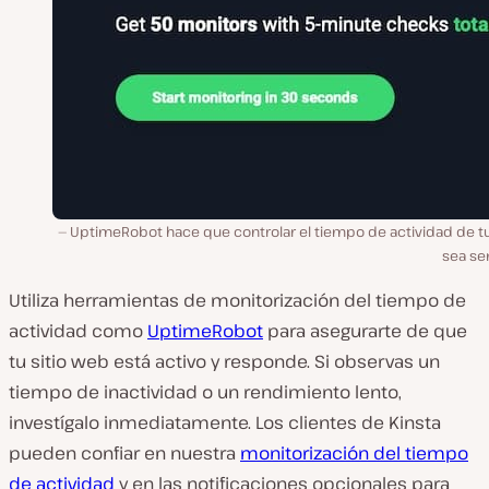
UptimeRobot hace que controlar el tiempo de actividad de tu 
sea sen
Utiliza herramientas de monitorización del tiempo de
actividad como
UptimeRobot
para asegurarte de que
tu sitio web está activo y responde. Si observas un
tiempo de inactividad o un rendimiento lento,
investígalo inmediatamente. Los clientes de Kinsta
pueden confiar en nuestra
monitorización del tiempo
de actividad
y en las notificaciones opcionales para