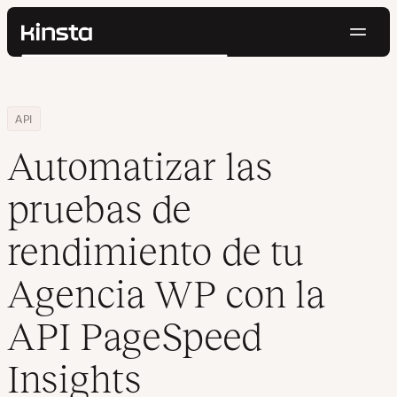
Naveg
Kinsta®
Buscar
Plataforma
Soluciones
Iniciar Sesión
Pruébalo gratis
Home
Centro de Recursos
Blog
Automatizar las pruebas de rendimiento de tu Agencia WP con l
API
Precios
Recursos
Automatizar las
Contacto
pruebas de
rendimiento de tu
Agencia WP con la
API PageSpeed
Insights