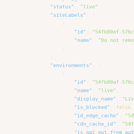
"status"
:
"live"
,
"siteLabels"
:
[
{
"id"
:
"54fb80af-576c
"name"
:
"Do not remo
}
]
,
"environments"
:
[
{
"id"
:
"54fb80af-576c
"name"
:
"live"
,
"display_name"
:
"Liv
"is_blocked"
:
false
,
"id_edge_cache"
:
"54
"cdn_cache_id"
:
"54f
"is_opt_out_from_aut