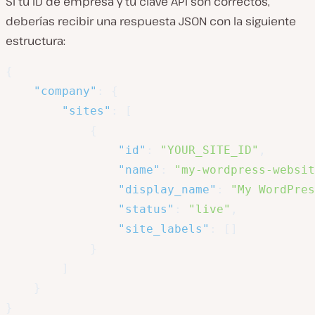
Si tu ID de empresa y tu clave API son correctos,
deberías recibir una respuesta JSON con la siguiente
estructura:
{
"company"
:
{
"sites"
:
[
{
"id"
:
"YOUR_SITE_ID"
,
"name"
:
"my-wordpress-websit
"display_name"
:
"My WordPres
"status"
:
"live"
,
"site_labels"
:
[
]
}
]
}
}