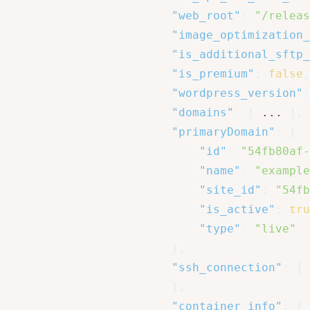
"web_root"
:
"/releas
"image_optimization_
"is_additional_sftp_
"is_premium"
:
false
,
"wordpress_version"
:
"domains"
:
[
 ... 
]
,
"primaryDomain"
:
{
"id"
:
"54fb80af-
"name"
:
"example
"site_id"
:
"54fb
"is_active"
:
tru
"type"
:
"live"
}
,
"ssh_connection"
:
{
 
}
,
"container_info"
:
{
 