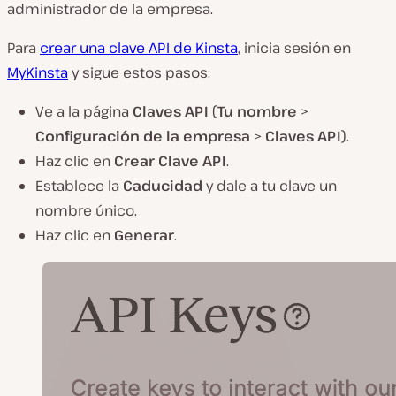
administrador de la empresa.
Para
crear una clave API de Kinsta
, inicia sesión en
MyKinsta
y sigue estos pasos:
Ve a la página
Claves API
(
Tu nombre
>
Configuración de la empresa
>
Claves API
).
Haz clic en
Crear Clave API
.
Establece la
Caducidad
y dale a tu clave un
nombre único.
Haz clic en
Generar
.