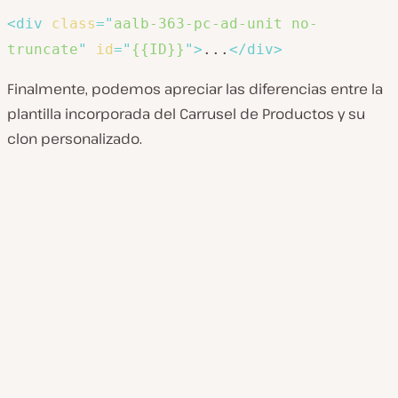
<
div
class
=
"
aalb-363-pc-ad-unit no-
truncate
"
id
=
"
{{ID}}
"
>
...
</
div
>
Finalmente, podemos apreciar las diferencias entre la
plantilla incorporada del Carrusel de Productos y su
clon personalizado.