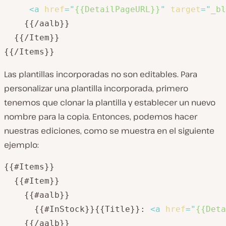
<
a
href
=
"
{{DetailPageURL}}
"
target
=
"
_bl
    {{/aalb}}

  {{/Item}}

Las plantillas incorporadas no son editables. Para
personalizar una plantilla incorporada, primero
tenemos que clonar la plantilla y establecer un nuevo
nombre para la copia. Entonces, podemos hacer
nuestras ediciones, como se muestra en el siguiente
ejemplo:
{{#Items}}

  {{#Item}}

    {{#aalb}}

      {{#InStock}}{{Title}}: 
<
a
href
=
"
{{Deta
    {{/aalb}}
