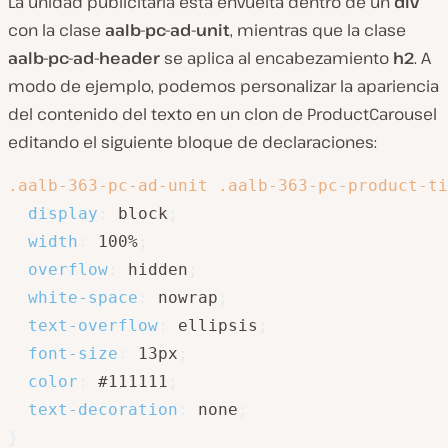
La unidad publicitaria está envuelta dentro de un
div
con la clase
aalb-pc-ad-unit
, mientras que la clase
aalb-pc-ad-header
se aplica al encabezamiento
h2
. A
modo de ejemplo, podemos personalizar la apariencia
del contenido del texto en un clon de ProductCarousel
editando el siguiente bloque de declaraciones:
.aalb-363-pc-ad-unit .aalb-363-pc-product-ti
display
:
 block
;
width
:
 100%
;
overflow
:
 hidden
;
white-space
:
 nowrap
;
text-overflow
:
 ellipsis
;
font-size
:
 13px
;
color
:
 #111111
;
text-decoration
:
 none
;
}