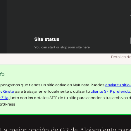
Detalles de
nfo
pongamos que tienes un sitio activo en MyKinsta. Puedes
enviar tu sitio 
vKinsta
para trabajar en él localmente o utilizar tu
cliente SFTP preferido
eZilla
, junto con los detalles STFP de tu sitio para acceder a tus archivos 
rdPress