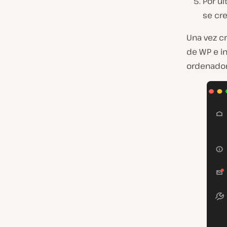
Por úl
se cre
Una vez cr
de WP e in
ordenador,