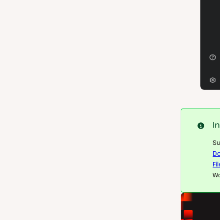
I
Su
De
Fil
Wo