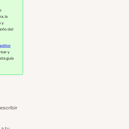
e
a, la
s y
seño del
editor
rear y
sta guía
escribir
 a tu