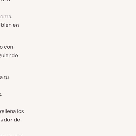
 tema.
a bien en
no con
iguiendo
a tu
.
rellena los
rador de