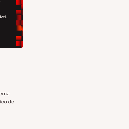
tema
sico de