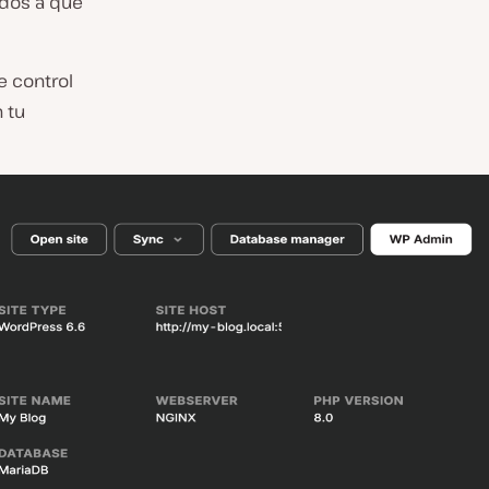
ndos a que
e control
n tu