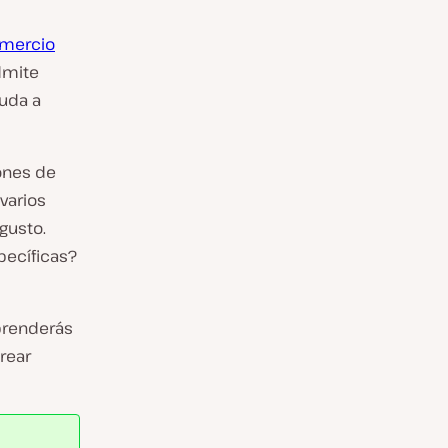
mercio
admite
yuda a
ones de
 varios
gusto.
pecíficas?
prenderás
rear