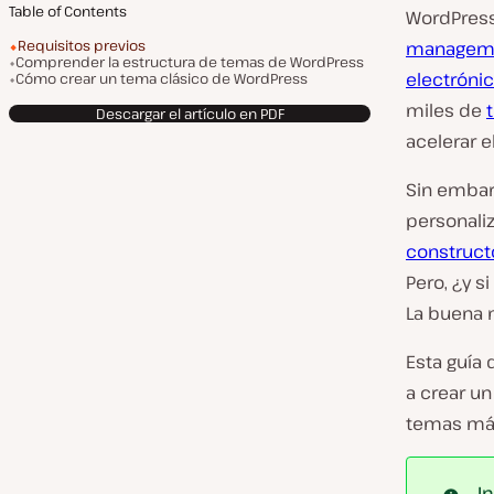
Table of Contents
WordPres
Requisitos previos
manageme
Comprender la estructura de temas de WordPress
electróni
Cómo crear un tema clásico de WordPress
miles de
Descargar el artículo en PDF
acelerar e
Sin embar
personaliz
construct
Pero, ¿y s
La buena 
Esta guía 
a crear un
temas más
I