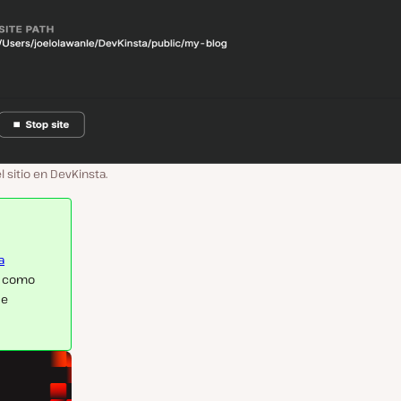
l sitio en DevKinsta.
a
, como
de