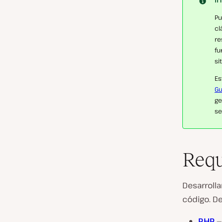
Pu
cl
re
fu
sit
Es
Gu
ge
se
Requ
Desarroll
código. De
PHP
—