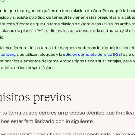
ede que te preguntes qué es un tema clásico de WordPress, qué lo hac
ásico y si existe otro tipo de tema. Si te vienen estas preguntas a la cabez
spuesta directa es que un tema clásico de WordPress utiliza los archivo
nciones de plantilla PHP tradicionales para construir la estructura y el di
io.
to es diferente de los temas de bloques modernos introducidos con el
tenberg
, que utilizan bloques y la
edición completa del sitio (FSE
) para c
stionar los elementos del tema. Ambos tipos tienen sus ventajas, pero e
 centra en los temas clásicos.
isitos previos
ar tu tema desde cero es un proceso técnico que implica 
bes estar familiarizado con lo siguiente:
 Esencial para añadir funcionalidad y contenido dinámico