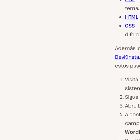
tema.
HTML
CSS
— 
difere
Además, c
DevKinsta
estos pas
Visita
siste
Sigue 
Abre D
A con
camp
Word