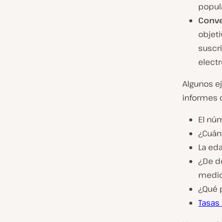
popul
Conve
objeti
suscr
electr
Algunos e
informes d
El nú
¿Cuánt
La eda
¿De d
medios
¿Qué p
Tasas