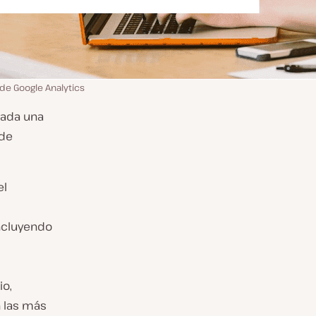
 de Google Analytics
cada una
 de
el
incluyendo
io,
n las más