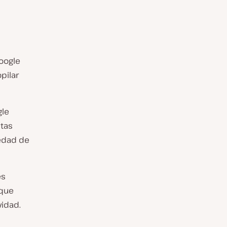
oogle
pilar
gle
stas
iedad de
es
 que
vidad.