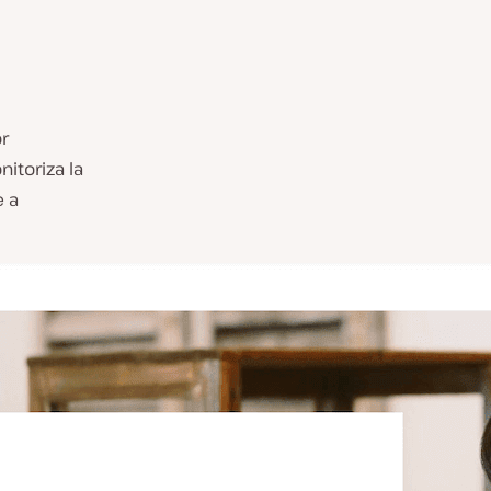
or
itoriza la
e a