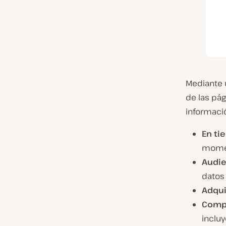
Mediante 
de las pág
informació
En ti
momen
Audie
datos
Adqui
Comp
incluy