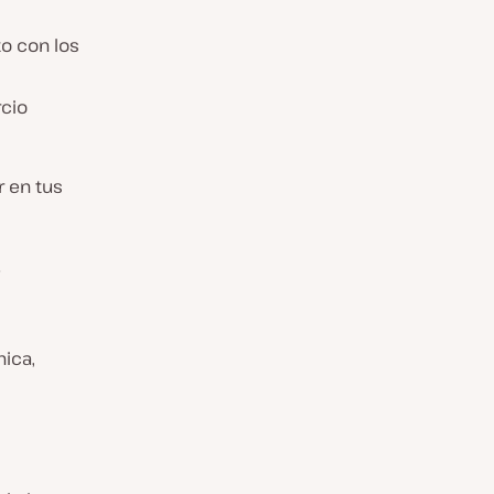
o con los
rcio
 en tus
.
ica,