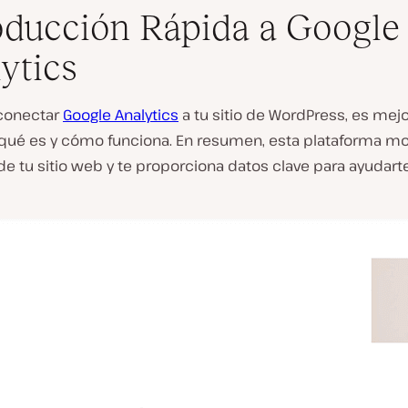
oducción Rápida a Google
ytics
conectar
Google Analytics
a tu sitio de WordPress, es mej
R
qué es y cómo funciona. En resumen, esta plataforma mon
e
de tu sitio web y te proporciona datos clave para ayudart
p
r
o
d
u
c
i
r
v
í
d
e
o