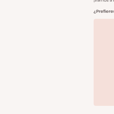
¡Vamos a i
¿Prefiere