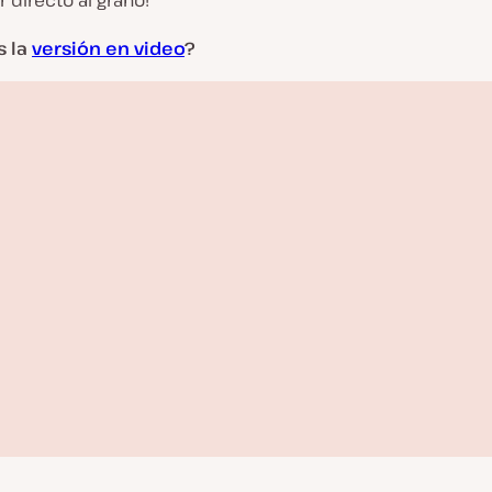
r directo al grano!
s la
versión en video
?