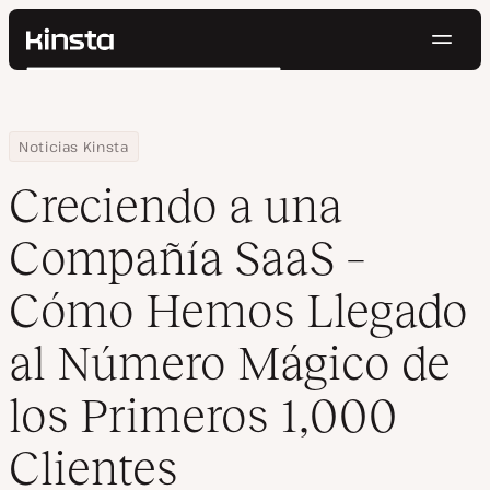
Naveg
Kinsta®
Buscar
Plataforma
Soluciones
Iniciar Sesión
Pruébalo gratis
Home
Centro de Recursos
Blog
Creciendo a una Compañía SaaS – Cómo Hemos Llegado al Número
Noticias Kinsta
Precios
Recursos
Creciendo a una
Contacto
Compañía SaaS –
Cómo Hemos Llegado
al Número Mágico de
los Primeros 1,000
Clientes