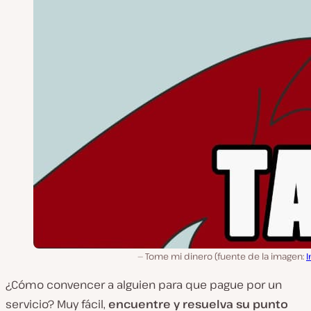
Tome mi dinero (fuente de la imagen:
I
¿Cómo convencer a alguien para que pague por un
servicio? Muy fácil,
encuentre y resuelva su punto