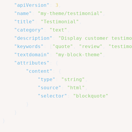
"apiVersion"
:
3
,
"name"
:
"my-theme/testimonial"
,
"title"
:
"Testimonial"
,
"category"
:
"text"
,
"description"
:
"Display customer testimo
"keywords"
:
[
"quote"
,
"review"
,
"testimo
"textdomain"
:
"my-block-theme"
,
"attributes"
:
{
"content"
:
{
"type"
:
"string"
,
"source"
:
"html"
,
"selector"
:
"blockquote"
}
}
}