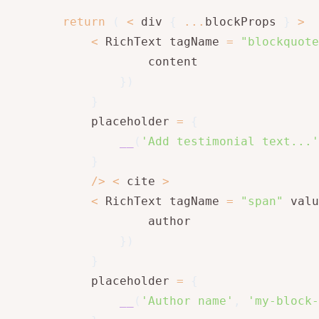
return
(
<
 div 
{
...
blockProps 
}
>
<
 RichText tagName 
=
"blockquote
					content

}
)
}
			placeholder 
=
{
__
(
'Add testimonial text...'
}
/
>
<
 cite 
>
<
 RichText tagName 
=
"span"
 valu
					author

}
)
}
			placeholder 
=
{
__
(
'Author name'
,
'my-block-