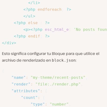
</
li
>
<?php
endforeach
;
?>
</
ul
>
<?php
else
:
?>
<
p
>
<?php
esc_html_e
(
'No posts foun
<?php
endif
;
?>
</
div
>
Esto significa configurar tu Bloque para que utilice el
archivo de renderizado en
:
block.json
{
"name"
:
"my-theme/recent-posts"
,
"render"
:
"file:./render.php"
,
"attributes"
:
{
"count"
:
{
"type"
:
"number"
,