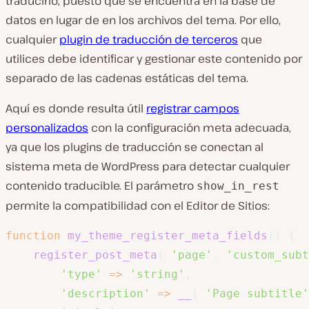
traducirlo, puesto que se encuentra en la base de
datos en lugar de en los archivos del tema. Por ello,
cualquier
plugin de traducción de terceros
que
utilices debe identificar y gestionar este contenido por
separado de las cadenas estáticas del tema.
Aquí es donde resulta útil
registrar campos
personalizados
con la configuración meta adecuada,
ya que los plugins de traducción se conectan al
sistema meta de WordPress para detectar cualquier
contenido traducible. El parámetro
show_in_rest
permite la compatibilidad con el Editor de Sitios:
function
my_theme_register_meta_fields
(
)
{
register_post_meta
(
'page'
,
'custom_subt
'type'
=>
'string'
,
'description'
=>
__
(
'Page subtitle'