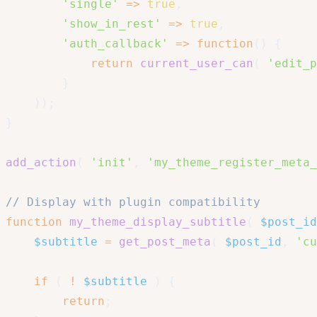
'single'
=>
true
,
'show_in_rest'
=>
true
,
'auth_callback'
=>
function
(
)
{
return
current_user_can
(
'edit_p
}
)
)
;
}
add_action
(
'init'
,
'my_theme_register_meta_
// Display with plugin compatibility
function
my_theme_display_subtitle
(
$post_id
$subtitle
=
get_post_meta
(
$post_id
,
'cu
if
(
!
$subtitle
)
{
return
;