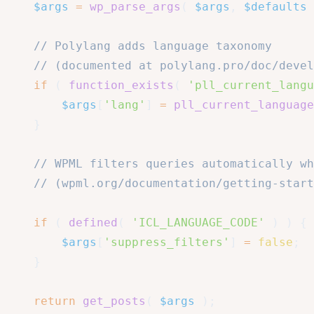
$args
=
wp_parse_args
(
$args
,
$defaults
// Polylang adds language taxonomy
// (documented at polylang.pro/doc/devel
if
(
function_exists
(
'pll_current_langu
$args
[
'lang'
]
=
pll_current_language
}
// WPML filters queries automatically wh
// (wpml.org/documentation/getting-start
if
(
defined
(
'ICL_LANGUAGE_CODE'
)
)
{
$args
[
'suppress_filters'
]
=
false
;
}
return
get_posts
(
$args
)
;