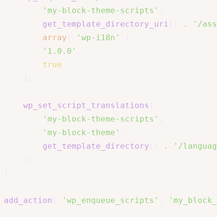
'my-block-theme-scripts'
,
get_template_directory_uri
(
)
.
'/ass
array
(
'wp-i18n'
)
,
'1.0.0'
,
true
)
;
wp_set_script_translations
(
'my-block-theme-scripts'
,
'my-block-theme'
,
get_template_directory
(
)
.
'/languag
)
;
}
add_action
(
'wp_enqueue_scripts'
,
'my_block_