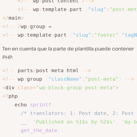
<
!
--
 wp
:
post
-
content 
/
--
>
<
!
--
 wp
:
template
-
part 
{
"slug"
:
"post-met
<
/
main
>
<
!
--
/
wp
:
<
!
--
 wp
:
template
-
part 
{
"slug"
:
"footer"
,
"tagN
Ten en cuenta que la parte de plantilla puede contener
PHP:
<
!
--
 parts
/
post
-
meta
.
html 
--
>
<
!
--
 wp
:
group 
{
"className"
:
"post-meta"
}
--
>
<
div 
class
=
"wp-block-group post-meta"
>
<
?
php

    echo 
sprintf
(
/* translators: 1: Post date, 2: Post 
__
(
'Published on %1$s by %2$s'
,
'my-b
get_the_date
(
)
,