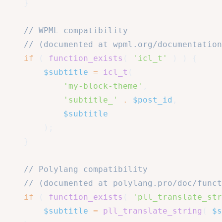
}
// WPML compatibility
// (documented at wpml.org/documentation
if
(
function_exists
(
'icl_t'
)
)
{
$subtitle
=
icl_t
(
'my-block-theme'
,
'subtitle_'
.
$post_id
,
$subtitle
)
;
}
// Polylang compatibility
// (documented at polylang.pro/doc/funct
if
(
function_exists
(
'pll_translate_str
$subtitle
=
pll_translate_string
(
$s