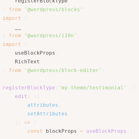
}
from
'@wordpress/blocks'
;
import
{
}
from
'@wordpress/i18n'
;
import
{
	useBlockProps
,
}
from
'@wordpress/block-editor'
;
registerBlockType
(
'my-theme/testimonial'
,
{
edit
:
(
{
		attributes
,
		setAttributes

}
)
=>
{
const
 blockProps 
=
useBlockProps
(
)
;