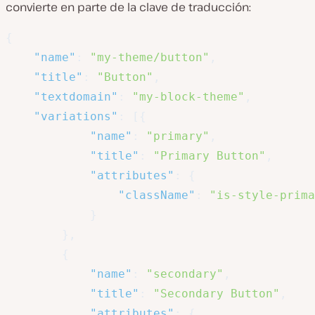
convierte en parte de la clave de traducción:
{
"name"
:
"my-theme/button"
,
"title"
:
"Button"
,
"textdomain"
:
"my-block-theme"
,
"variations"
:
[
{
"name"
:
"primary"
,
"title"
:
"Primary Button"
,
"attributes"
:
{
"className"
:
"is-style-prima
}
}
,
{
"name"
:
"secondary"
,
"title"
:
"Secondary Button"
,
"attributes"
:
{