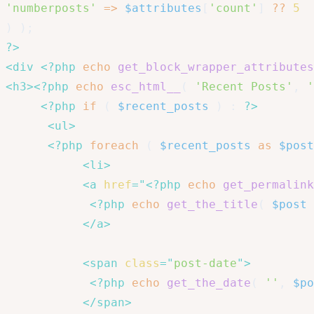
'numberposts'
=>
$attributes
[
'count'
]
??
5
)
)
;
?>
<
div
<?php
echo
get_block_wrapper_attributes
<
h3
>
<?php
echo
esc_html__
(
'Recent Posts'
,
'
<?php
if
(
$recent_posts
)
:
?>
<
ul
>
<?php
foreach
(
$recent_posts
as
$post
<
li
>
<
a
href
=
"
<?php
echo
get_permalink
<?php
echo
get_the_title
(
$post
</
a
>
<
span
class
=
"
post-date
"
>
<?php
echo
get_the_date
(
''
,
$po
</
span
>