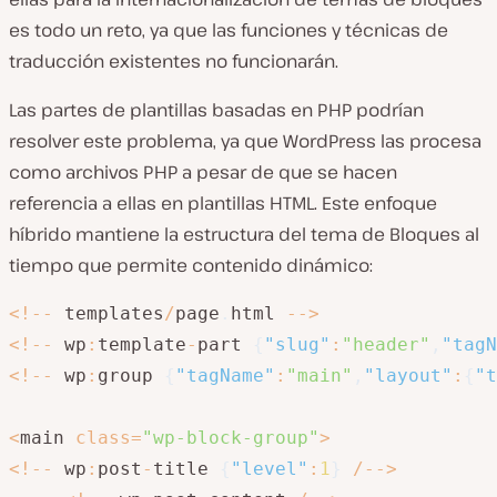
es todo un reto, ya que las funciones y técnicas de
traducción existentes no funcionarán.
Las partes de plantillas basadas en PHP podrían
resolver este problema, ya que WordPress las procesa
como archivos PHP a pesar de que se hacen
referencia a ellas en plantillas HTML. Este enfoque
híbrido mantiene la estructura del tema de Bloques al
tiempo que permite contenido dinámico:
<
!
--
 templates
/
page
.
html 
--
>
<
!
--
 wp
:
template
-
part 
{
"slug"
:
"header"
,
"tagN
<
!
--
 wp
:
group 
{
"tagName"
:
"main"
,
"layout"
:
{
"t
<
main 
class
=
"wp-block-group"
>
<
!
--
 wp
:
post
-
title 
{
"level"
:
1
}
/
--
>