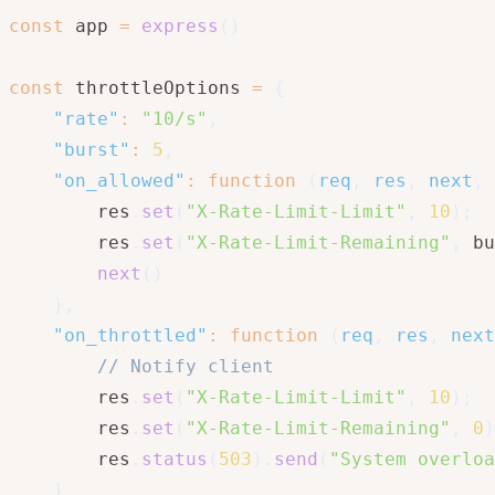
const
 app 
=
express
(
)
const
 throttleOptions 
=
{
"rate"
:
"10/s"
,
"burst"
:
5
,
"on_allowed"
:
function
(
req
,
 res
,
 next
,
 
        res
.
set
(
"X-Rate-Limit-Limit"
,
10
)
;
        res
.
set
(
"X-Rate-Limit-Remaining"
,
 bu
next
(
)
}
,
"on_throttled"
:
function
(
req
,
 res
,
 next
// Notify client
        res
.
set
(
"X-Rate-Limit-Limit"
,
10
)
;
        res
.
set
(
"X-Rate-Limit-Remaining"
,
0
)
        res
.
status
(
503
)
.
send
(
"System overloa
}