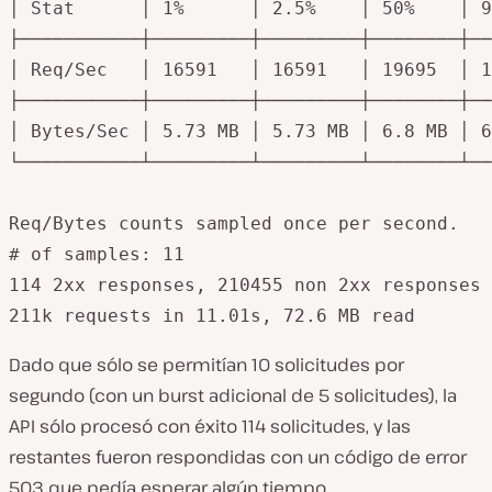
│ Stat      │ 1%      │ 2.5%    │ 50%    │ 9
├───────────┼─────────┼─────────┼────────┼──
│ Req/Sec   │ 16591   │ 16591   │ 19695  │ 1
├───────────┼─────────┼─────────┼────────┼──
│ Bytes/Sec │ 5.73 MB │ 5.73 MB │ 6.8 MB │ 6
└───────────┴─────────┴─────────┴────────┴──
Req/Bytes counts sampled once per second.

# of samples: 11

114 2xx responses, 210455 non 2xx responses

211k requests in 11.01s, 72.6 MB read
Dado que sólo se permitían 10 solicitudes por
segundo (con un burst adicional de 5 solicitudes), la
API sólo procesó con éxito 114 solicitudes, y las
restantes fueron respondidas con un código de error
503 que pedía esperar algún tiempo.