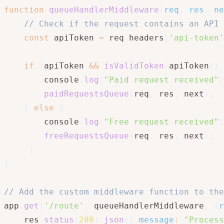
function
queueHandlerMiddleware
(
req
,
 res
,
 ne
// Check if the request contains an API 
const
 apiToken 
=
 req
.
headers
[
'api-token'
if
(
apiToken 
&&
isValidToken
(
apiToken
)
)
        console
.
log
(
"Paid request received"
)
paidRequestsQueue
(
req
,
 res
,
 next
)
;
}
else
{
        console
.
log
(
"Free request received"
)
freeRequestsQueue
(
req
,
 res
,
 next
)
;
}
}
// Add the custom middleware function to the
app
.
get
(
'/route'
,
 queueHandlerMiddleware
,
(
r
    res
.
status
(
200
)
.
json
(
{
message
:
"Process