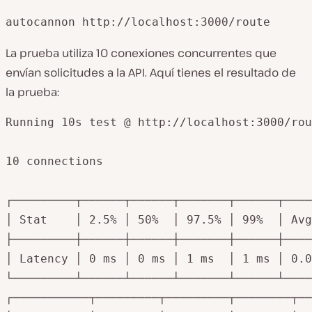
autocannon http://localhost:3000/route
La prueba utiliza 10 conexiones concurrentes que
envían solicitudes a la API. Aquí tienes el resultado de
la prueba:
Running 10s test @ http://localhost:3000/rou
10 connections

┌─────────┬──────┬──────┬───────┬──────┬────
│ Stat    │ 2.5% │ 50%  │ 97.5% │ 99%  │ Avg
├─────────┼──────┼──────┼───────┼──────┼────
│ Latency │ 0 ms │ 0 ms │ 1 ms  │ 1 ms │ 0.0
└─────────┴──────┴──────┴───────┴──────┴────
┌───────────┬─────────┬─────────┬────────┬──