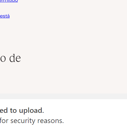
permitido
 está
po de