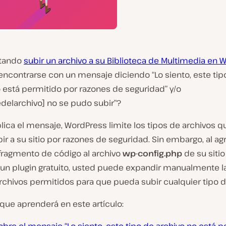
ntando
subir un archivo a su Biblioteca de Multimedia en 
encontrarse con un mensaje diciendo “Lo siento, este tip
 está permitido por razones de seguridad” y/o
delarchivo] no se pudo subir”?
ica el mensaje, WordPress limite los tipos de archivos q
r a su sitio por razones de seguridad. Sin embargo, al ag
ragmento de código al archivo
wp-config.php
de su sitio
 un plugin gratuito, usted puede expandir manualmente la
rchivos permitidos para que pueda subir cualquier tipo d
 que aprenderá en este artículo: