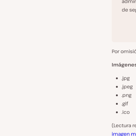
admin
de se
Por omisió
Imágenes
.jpg
.jpeg
.png
.gif
.ico
(Lectura
imagen m