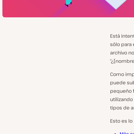
Está inte
sólo para 
archivo no
“¿[nombre
Como impl
puede subi
pequeño f
utilizando
tipos de a
Esto es lo