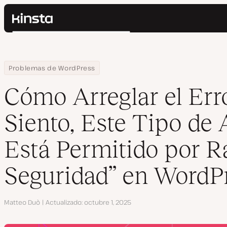
Kinsta®
Buscar
Plataforma
Soluciones
Iniciar Sesión
Home
Centro de Recursos
Blog
Cómo Arreglar el Error “Lo Siento, Este Tipo de Archivo No Está
Problemas de WordPress
Precios
Recursos
Cómo Arreglar el Err
Contacto
Siento, Este Tipo de
Está Permitido por R
Seguridad” en WordP
Autor
Matteo Duò
Actualizado
octubre 1, 2025