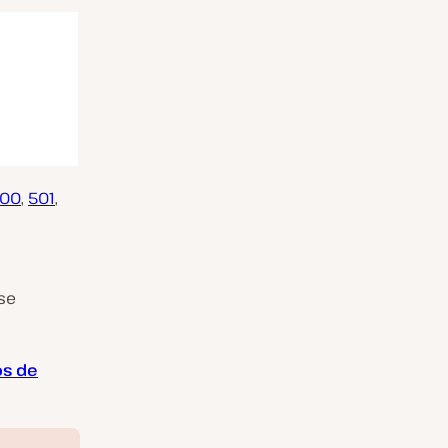
00
,
501
,
 se
os de