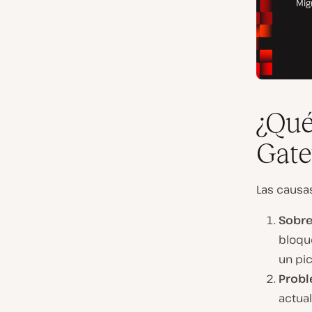
¿Qué
Gat
Las causa
Sobre
bloqu
un pi
Probl
actua