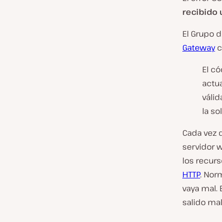
recibido 
El Grupo d
Gateway
c
El có
actu
válid
la so
Cada vez q
servidor w
los recur
HTTP
. Nor
vaya mal. 
salido mal