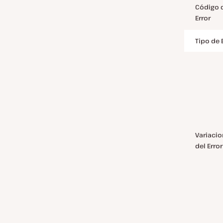
Código 
Error
Tipo de 
Variaci
del Error