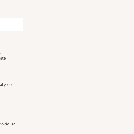
)
ente
al y no
ida de un