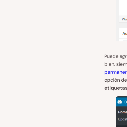
Puede agr
bien, sie
permanent
opción d
etiqueta