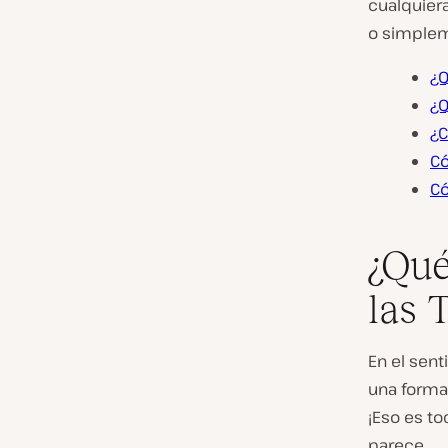
cualquiera
o simplem
¿Q
¿Q
¿C
Có
Có
¿Qué
las 
En el sen
una forma 
¡Eso es t
parece.