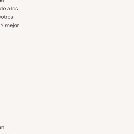
el
de a los
sotros
 Y mejor
en