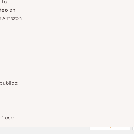
il que
ídeo
en
en Amazon.
público:
Press: