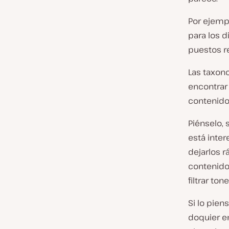
Por ejemp
para los d
puestos r
Las taxon
encontrar
contenido
Piénselo, 
está inter
dejarlos 
contenido
filtrar to
Si lo pien
doquier en