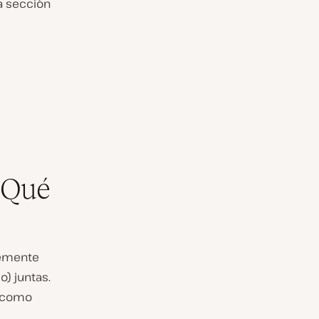
a sección
 Qué
lemente
o) juntas.
o como