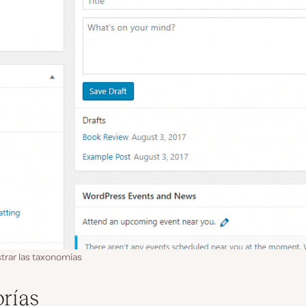
rar las taxonomías
orías