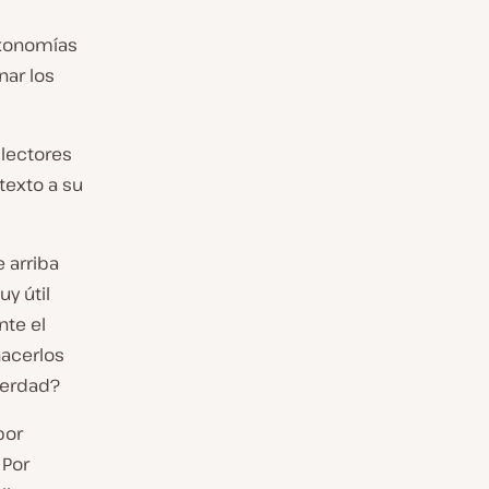
axonomías
nar los
 lectores
texto a su
e arriba
y útil
nte el
acerlos
verdad?
por
 Por