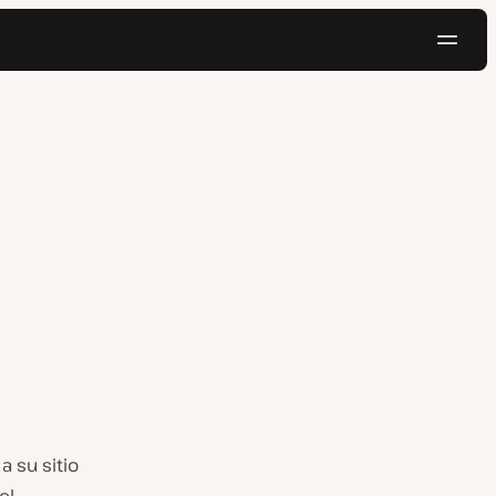
Naveg
Pruébalo gratis
 su sitio