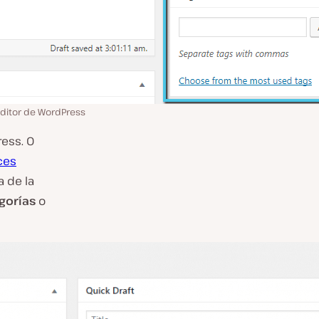
Editor de WordPress
ess. O
ces
a de la
gorías
o