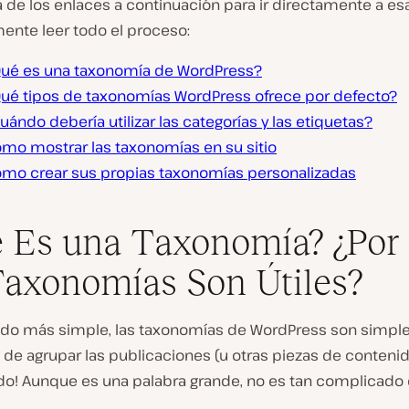
 de los enlaces a continuación para ir directamente a es
ente leer todo el proceso:
ué es una taxonomía de WordPress?
ué tipos de taxonomías WordPress ofrece por defecto?
uándo debería utilizar las categorías y las etiquetas?
mo mostrar las taxonomías en su sitio
mo crear sus propias taxonomías personalizadas
 Es una Taxonomía? ¿Por
Taxonomías Son Útiles?
tido más simple, las taxonomías de WordPress son simp
de agrupar las publicaciones (u otras piezas de contenid
odo! Aunque es una palabra grande, no es tan complicad