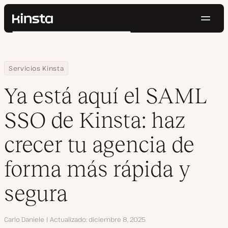
Naveg
Kinsta®
Buscar
Plataforma
Soluciones
Iniciar Sesión
Pruébalo gratis
Home
Centro de Recursos
Blog
Ya está aquí el SAML SSO de Kinsta: haz crecer tu agencia de fo
Servicios Kinsta
Precios
Recursos
Ya está aquí el SAML
Contacto
SSO de Kinsta: haz
crecer tu agencia de
forma más rápida y
segura
Autor
Carlo Daniele
Actualizado
diciembre 8, 2025