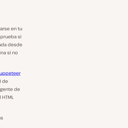
arse en tu
mprueba si
zada desde
na si no
uppeteer
I de
agente de
el HTML
as