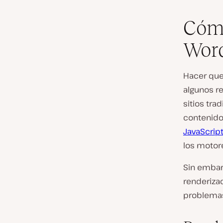
Cómo
Word
Hacer que
algunos r
sitios tra
contenido 
JavaScrip
los motor
Sin embar
renderizad
problema