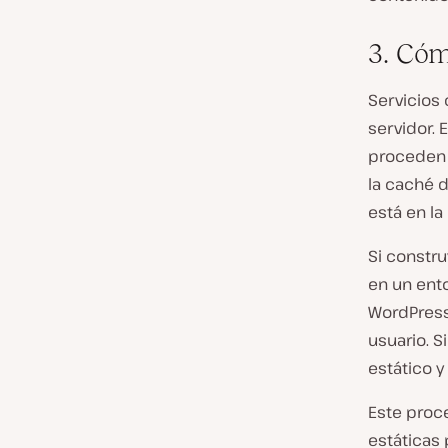
3. Cóm
Servicios
servidor.
proceden d
la caché d
está en la
Si constr
en un ento
WordPress
usuario. S
estático y
Este proc
estáticas 