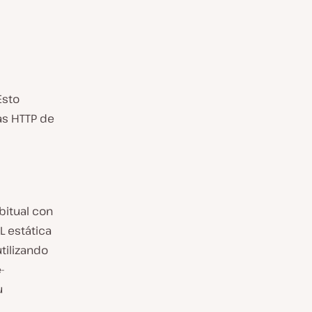
Esto
as HTTP de
bitual con
L estática
tilizando
-
u