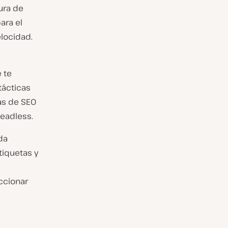
ura de
ara el
elocidad.
e te
tácticas
as de SEO
eadless.
da
tiquetas y
ccionar