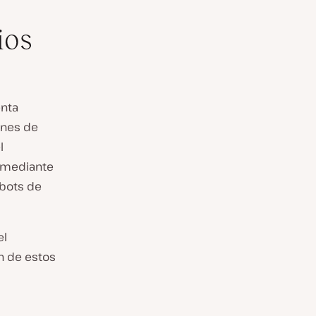
ios
enta
ones de
l
e mediante
obots de
el
ón de estos