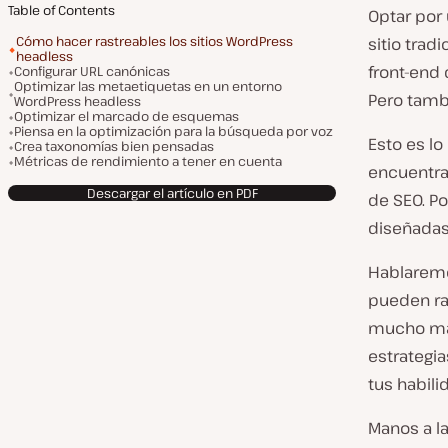
Table of Contents
Optar por
Cómo hacer rastreables los sitios WordPress
sitio trad
headless
front-end 
Configurar URL canónicas
Optimizar las metaetiquetas en un entorno
Pero tamb
WordPress headless
Optimizar el marcado de esquemas
Piensa en la optimización para la búsqueda por voz
Esto es lo 
Crea taxonomías bien pensadas
Métricas de rendimiento a tener en cuenta
encuentra
Descargar el artículo en PDF
de SEO. P
diseñadas
Hablarem
pueden ra
mucho más
estrategi
tus habili
Manos a la