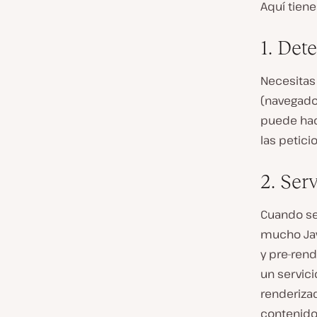
Aquí tien
1. Det
Necesitas 
(navegador
puede hac
las petici
2. Ser
Cuando se 
mucho Java
y pre-rend
un servici
renderiza
contenido