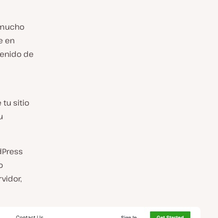
 mucho
e en
tenido de
tu sitio
u
dPress
o
vidor,