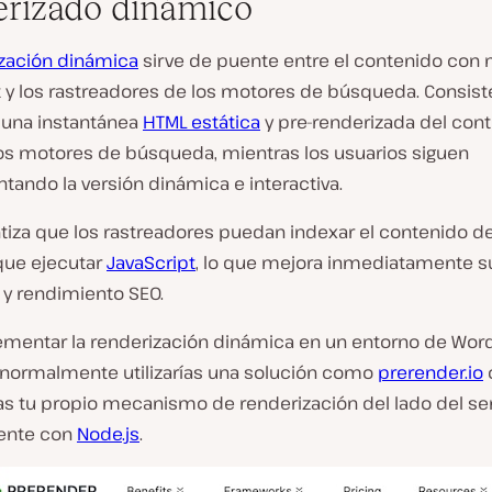
rizado dinámico
zación dinámica
sirve de puente entre el contenido con
t y los rastreadores de los motores de búsqueda. Consist
 una instantánea
HTML estática
y pre-renderizada del con
 los motores de búsqueda, mientras los usuarios siguen
ando la versión dinámica e interactiva.
tiza que los rastreadores puedan indexar el contenido de 
 que ejecutar
JavaScript
, lo que mejora inmediatamente s
d y rendimiento SEO.
ementar la renderización dinámica en un entorno de Wor
 normalmente utilizarías una solución como
prerender.io
as tu propio mecanismo de renderización del lado del ser
ente con
Node.js
.