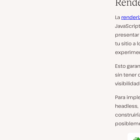
Rende
La
renderi
JavaScrip
presentar
tu sitio a
experiment
Esto garan
sin tener
visibilida
Para impl
headless,
construirí
posiblem