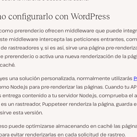
o configurarlo con WordPress
 como prerender.io ofrecen middleware que puede integr
 Este middleware intercepta las peticiones entrantes, co
e rastreadores y, si es así, sirve una página pre-renderi
e prerender.io o activa una nueva renderización de la pági
 caché.
uyes una solución personalizada, normalmente utilizarás
P
rno Node.js para pre-renderizar las páginas. Cuando tu AP
 entrega contenido a tu servidor Node.js, comprueba el 
i es un rastreador, Puppeteer renderiza la página, guarda 
 sirve esta versión.
eso puede optimizarse almacenando en caché las págin
para evitar renderizarlas en cada solicitud de rastreo.