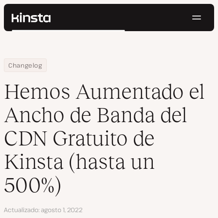
Naveg
Kinsta®
Buscar
Plataforma
Soluciones
Iniciar Sesión
Pruébalo gratis
Home
Hemos Aumentado el Ancho de Banda del CDN Gratuito de Kinst
Changelog
Precios
Recursos
Hemos Aumentado el
Contacto
Ancho de Banda del
CDN Gratuito de
Kinsta (hasta un
500%)
Actualizado
agosto 1, 2022