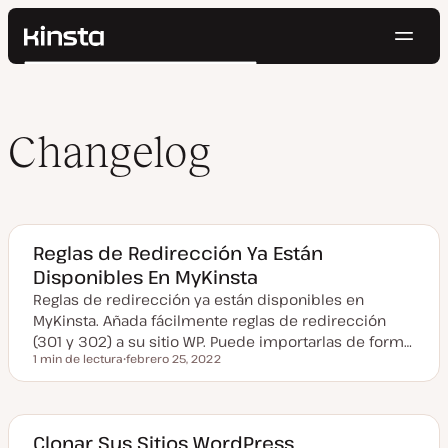
Naveg
Kinsta®
Buscar
Plataforma
Soluciones
Iniciar Sesión
Pruébalo gratis
Precios
Changelog
Recursos
Contacto
Reglas de Redirección Ya Están
Disponibles En MyKinsta
Reglas de redirección ya están disponibles en
MyKinsta. Añada fácilmente reglas de redirección
(301 y 302) a su sitio WP. Puede importarlas de form…
1 min de lectura
febrero 25, 2022
Tiempo de lectura
F
e
c
h
a
a
Clonar Sus Sitios WordPress