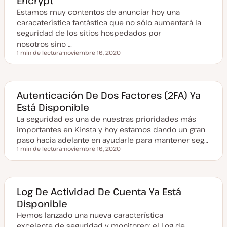
Encrypt
u
Estamos muy contentos de anunciar hoy una
a
l
caracaterística fantástica que no sólo aumentará la
i
z
seguridad de los sitios hospedados por
a
nosotros sino …
d
a
1 min de lectura
noviembre 16, 2020
Tiempo de lectura
F
e
c
h
a
a
Autenticación De Dos Factores (2FA) Ya
c
Está Disponible
t
u
La seguridad es una de nuestras prioridades más
a
l
importantes en Kinsta y hoy estamos dando un gran
i
z
paso hacia adelante en ayudarle para mantener seg…
a
1 min de lectura
noviembre 16, 2020
d
Tiempo de lectura
F
a
e
c
h
a
a
Log De Actividad De Cuenta Ya Está
c
Disponible
t
u
Hemos lanzado una nueva característica
a
l
excelente de seguridad y monitoreo: el Log de