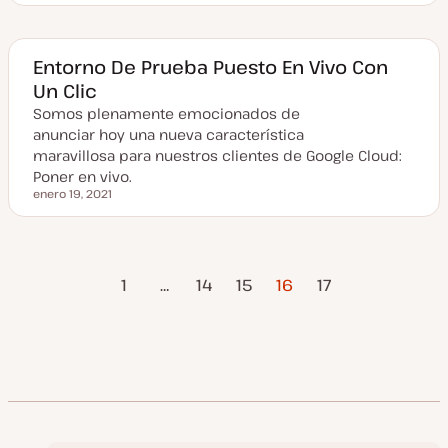
a
e
c
h
a
a
Entorno De Prueba Puesto En Vivo Con
c
Un Clic
t
u
Somos plenamente emocionados de
a
l
anunciar hoy una nueva característica
i
z
maravillosa para nuestros clientes de Google Cloud:
a
Poner en vivo.
d
a
enero 19, 2021
Fecha actualizada
Página
Página
Paginación
1
…
14
15
16
17
Anterior
siguiente
de
entradas