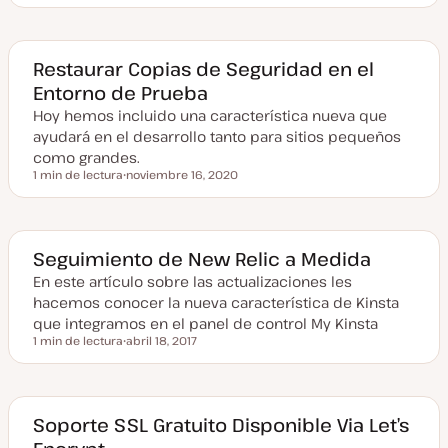
a
e
c
h
a
a
Restaurar Copias de Seguridad en el
c
Entorno de Prueba
t
u
Hoy hemos incluido una característica nueva que
a
l
ayudará en el desarrollo tanto para sitios pequeños
i
z
como grandes.
a
1 min de lectura
noviembre 16, 2020
d
Tiempo de lectura
F
a
e
c
h
a
a
Seguimiento de New Relic a Medida
c
t
En este artículo sobre las actualizaciones les
u
hacemos conocer la nueva característica de Kinsta
a
l
que integramos en el panel de control My Kinsta
i
1 min de lectura
abril 18, 2017
z
Tiempo de lectura
F
a
e
d
c
a
h
a
a
Soporte SSL Gratuito Disponible Via Let’s
c
t