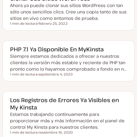
c
t
Ahora ya puede clonar sus sitios WordPress con tan
u
sólo unos sencillos clics. Cree una copia tanto de sus
a
l
sitios en vivo como entornos de prueba.
i
1 min de lectura
febrero 25, 2022
z
Tiempo de lectura
F
a
e
d
c
a
h
a
a
PHP 7.1 Ya Disponible En MyKinsta
c
t
Siempre estamos dedicados a ofrecer a nuestros
u
clientes la versión más estable y reciente de PHP tan
a
l
pronto como lo hayamos comprobado a fondo en n…
i
1 min de lectura
septiembre 4, 2023
z
Tiempo de lectura
F
a
e
d
c
a
h
a
a
Los Registros de Errores Ya Visibles en
c
My Kinsta
t
u
Estamos trabajando continuamente para
a
l
proporcionar más y más información en el panel de
i
z
control My Kinsta para nuestros clientes.
a
1 min de lectura
noviembre 16, 2020
d
Tiempo de lectura
F