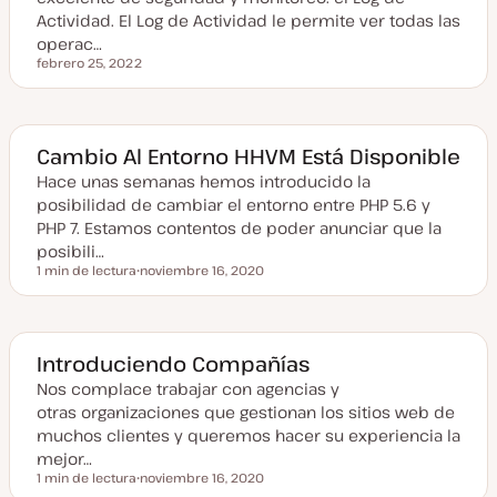
i
z
Actividad. El Log de Actividad le permite ver todas las
a
operac…
d
a
febrero 25, 2022
Fecha actualizada
Cambio Al Entorno HHVM Está Disponible
Hace unas semanas hemos introducido la
posibilidad de cambiar el entorno entre PHP 5.6 y
PHP 7. Estamos contentos de poder anunciar que la
posibili…
1 min de lectura
noviembre 16, 2020
Tiempo de lectura
F
e
c
h
a
a
Introduciendo Compañías
c
t
Nos complace trabajar con agencias y
u
otras organizaciones que gestionan los sitios web de
a
l
muchos clientes y queremos hacer su experiencia la
i
mejor…
z
a
1 min de lectura
noviembre 16, 2020
Tiempo de lectura
d
F