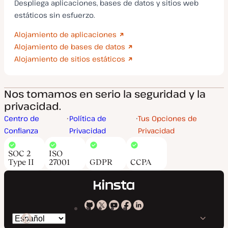
Despliega aplicaciones, bases de datos y sitios web
estáticos sin esfuerzo.
Alojamiento de aplicaciones
Alojamiento de bases de datos
Alojamiento de sitios estáticos
Nos tomamos en serio la seguridad y la
privacidad.
Centro de
Política de
Tus Opciones de
Confianza
Privacidad
Privacidad
SOC 2
ISO
Type II
27001
GDPR
CCPA
Kinsta
Kinsta
Kinsta
Kinsta
Kinsta
Cambiar
en
en
en
en
en