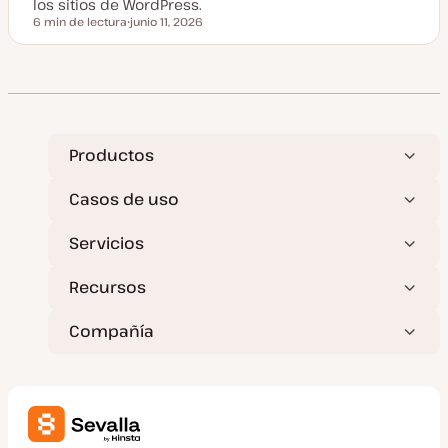
z
los sitios de WordPress.
a
6 min de lectura
junio 11, 2026
d
Tiempo de lectura
F
a
e
c
h
a
a
c
t
u
a
Productos
l
i
z
Casos de uso
a
d
a
Servicios
Recursos
Compañía