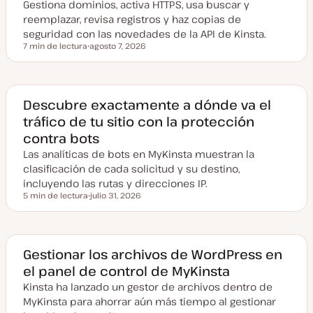
Gestiona dominios, activa HTTPS, usa buscar y
reemplazar, revisa registros y haz copias de
seguridad con las novedades de la API de Kinsta.
7 min de lectura
agosto 7, 2026
Tiempo de lectura
F
e
c
h
a
a
Descubre exactamente a dónde va el
c
tráfico de tu sitio con la protección
t
u
contra bots
a
l
Las analíticas de bots en MyKinsta muestran la
i
z
clasificación de cada solicitud y su destino,
a
incluyendo las rutas y direcciones IP.
d
a
5 min de lectura
julio 31, 2026
Tiempo de lectura
F
e
c
h
a
a
Gestionar los archivos de WordPress en
c
el panel de control de MyKinsta
t
u
Kinsta ha lanzado un gestor de archivos dentro de
a
l
MyKinsta para ahorrar aún más tiempo al gestionar
i