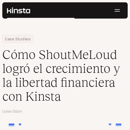
Naveg
Kinsta®
Buscar
Plataforma
Soluciones
Iniciar Sesión
Pruébalo gratis
Home
Empresa
Cómo ShoutMeLoud logró el crecimiento y la libertad financiera 
Case Studies
Precios
Recursos
Cómo ShoutMeLoud
Contacto
logró el crecimiento y
la libertad financiera
con Kinsta
Autor
Loise Dizon