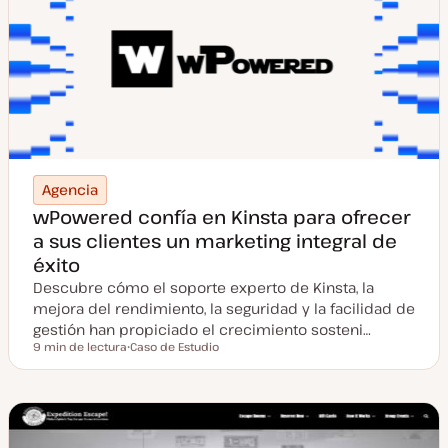
o
s
t
Agencia
wPowered confía en Kinsta para ofrecer
a sus clientes un marketing integral de
éxito
Descubre cómo el soporte experto de Kinsta, la
mejora del rendimiento, la seguridad y la facilidad de
gestión han propiciado el crecimiento sosteni…
9 min de lectura
Caso de Estudio
Tiempo de lectura
T
i
p
o
d
e
p