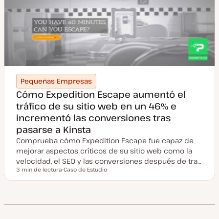
o
s
t
Pequeñas Empresas
Cómo Expedition Escape aumentó el
tráfico de su sitio web en un 46% e
incrementó las conversiones tras
pasarse a Kinsta
Comprueba cómo Expedition Escape fue capaz de
mejorar aspectos críticos de su sitio web como la
velocidad, el SEO y las conversiones después de tra…
3 min de lectura
Caso de Estudio
Tiempo de lectura
T
i
p
o
d
e
p