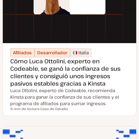
Afiliados
Desarrollador
Italia
Cómo Luca Ottolini, experto en
Codeable, se ganó la confianza de sus
clientes y consiguió unos ingresos
pasivos estables gracias a Kinsta
Luca Ottolini, experto de Codeable, recomienda
Kinsta para ganar la confianza de sus clientes y el
programa de afiliados para sumar ingresos.
9 min de lectura
Caso de Estudio
Tiempo de lectura
T
i
p
o
d
e
p