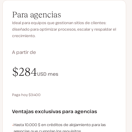
Para agencias
Ideal para equipos que gestionan sitios de clientes:
diseñado para optimizar procesos, escalar y respaldar el
crecimiento.
A partir de
$340
$284
USD
USD
mes
mes
Paga hoy $3.400
Ahorra 680 $ pagando anualmente
Ventajas exclusivas para agencias
Ejemplos de beneficios exclusivos para la agencia:
Hasta 10.000 $ en créditos de alojamiento para las
agencias que cumplan los requisitos