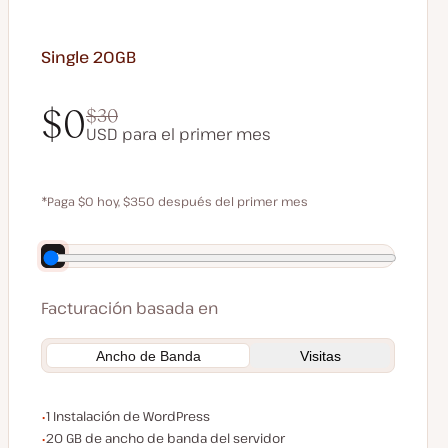
Single 20GB
$0
$30
USD para el primer mes
$0
$30
*Paga $0 hoy, $350 después del primer mes
Ahorra 70 $ pagando anualmente
Facturación basada en
Ancho de Banda
Visitas
Instalaciones de WordPress
1 Instalación de WordPress
Ancho de banda del servidor
20 GB de ancho de banda del servidor