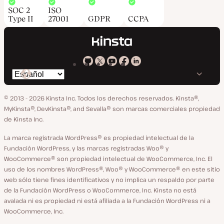
SOC 2
ISO
Type II
27001
GDPR
CCPA
Kinsta
Kinsta
Kinsta
Kinsta
Kinsta
Cambiar
en
en
en
en
en
idioma
GitHub
X
YouTube
Facebook
LinkedIn
© 2013 - 2026 Kinsta Inc. Todos los derechos reservados.
Kinsta®,
MyKinsta®, DevKinsta®, and Sevalla® son marcas comerciales propiedad
de Kinsta Inc.
La marca registrada WordPress® es propiedad intelectual de la
Fundación WordPress, y las marcas registradas Woo® y
WooCommerce® son propiedad intelectual de WooCommerce, Inc. El
uso de los nombres WordPress®, Woo® y WooCommerce® en este sitio
web sólo tiene fines identificativos y no implica un respaldo por parte
de la Fundación WordPress o WooCommerce, Inc. Kinsta no está
avalada ni es propiedad ni está afiliada a la Fundación WordPress ni a
WooCommerce, Inc.