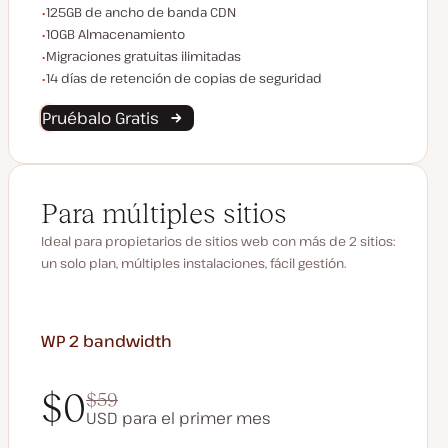
Ancho de banda CDN
125GB de ancho de banda CDN
Espacio de almacenamiento
10GB Almacenamiento
Migraciones ilimitadas
Migraciones gratuitas ilimitadas
Conservación de Copias de Seguridad
14 días de retención de copias de seguridad
Pruébalo Gratis
Para múltiples sitios
Ideal para propietarios de sitios web con más de 2 sitios:
un solo plan, múltiples instalaciones, fácil gestión.
WP 2
bandwidth
$0
$59
USD para el primer mes