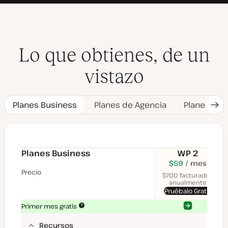
Lo que obtienes, de un
vistazo
Planes Business
Planes de Agencia
Planes Ent
Sig
pes
Planes Business
WP 2
$70
USD
$59
USD
mes
$11
U
mes
me
Precio
$700 facturados
anualmente
Pruébalo Gratis
Sí
Sí
Primer mes gratis
Recursos