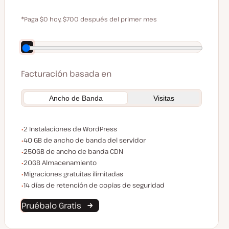
$0
$59
*Paga $0 hoy, $700 después del primer mes
Ahorra 140 $ pagando anualmente
Facturación basada en
Ancho de Banda
Visitas
Instalaciones de WordPress
2 Instalaciones de WordPress
Ancho de banda del servidor
40 GB de ancho de banda del servidor
Ancho de banda CDN
250GB de ancho de banda CDN
Espacio de almacenamiento
20GB Almacenamiento
Migraciones ilimitadas
Migraciones gratuitas ilimitadas
Conservación de Copias de Seguridad
14 días de retención de copias de seguridad
Pruébalo Gratis