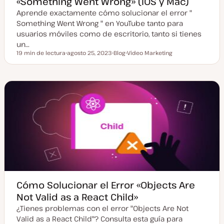
«Something Went Wrong» (iOS y Mac)
Aprende exactamente cómo solucionar el error "
Something Went Wrong " en YouTube tanto para
usuarios móviles como de escritorio, tanto si tienes
un…
19 min de lectura
agosto 25, 2023
Blog
Video Marketing
Tiempo de lectura
F
T
T
e
i
e
c
p
m
h
o
a
a
d
a
e
c
p
t
o
u
s
a
t
l
i
z
a
d
a
Cómo Solucionar el Error «Objects Are
Not Valid as a React Child»
¿Tienes problemas con el error "Objects Are Not
Valid as a React Child"? Consulta esta guía para