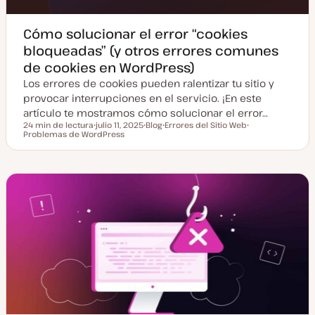
Cómo solucionar el error “cookies
bloqueadas” (y otros errores comunes
de cookies en WordPress)
Los errores de cookies pueden ralentizar tu sitio y
provocar interrupciones en el servicio. ¡En este
artículo te mostramos cómo solucionar el error…
24 min de lectura
julio 11, 2025
Blog
Errores del Sitio Web
Tiempo de lectura
Problemas de WordPress
F
T
T
T
e
i
e
e
c
p
m
m
h
o
a
a
a
d
a
e
c
p
t
o
u
s
a
t
l
i
z
a
d
a