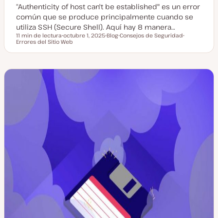
“Authenticity of host can't be established" es un error
común que se produce principalmente cuando se
utiliza SSH (Secure Shell). Aquí hay 8 manera…
11 min de lectura
octubre 1, 2025
Blog
Consejos de Seguridad
Tiempo de lectura
Errores del Sitio Web
F
T
T
T
e
i
e
e
c
p
m
m
h
o
a
a
a
d
a
e
c
p
t
o
u
s
a
t
l
i
z
a
d
a