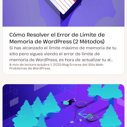
Cómo Resolver el Error de Límite de
Memoria de WordPress (2 Métodos)
Si has alcanzado el límite máximo de memoria de tu
sitio pero sigues viendo el error de límite de
memoria de WordPress, es hora de actualizar tu al…
8 min de lectura
octubre 1, 2025
Blog
Errores del Sitio Web
Tiempo de lectura
Problemas de WordPress
F
T
T
T
e
i
e
e
c
p
m
m
h
o
a
a
a
d
a
e
c
p
t
o
u
s
a
t
l
i
z
a
d
a