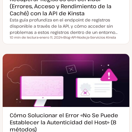
(Errores, Acceso y Rendimiento de la
Caché) con la API de Kinsta
Esta guía profundiza en el endpoint de registros
disponible a través de la API, y cómo acceder sin
problemas a estos registros dentro de un entorno…
10 min de lectura
enero 11, 2024
Blog
API
Node.js
Servicios Kinsta
Tiempo de lectura
F
T
T
T
T
e
i
e
e
e
c
p
m
m
m
h
o
a
a
a
a
d
a
e
c
p
t
o
u
s
a
t
l
i
z
a
d
a
Cómo Solucionar el Error «No Se Puede
Establecer la Autenticidad del Host» (8
métodos)