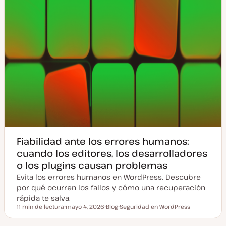
Fiabilidad ante los errores humanos:
cuando los editores, los desarrolladores
o los plugins causan problemas
Evita los errores humanos en WordPress. Descubre
por qué ocurren los fallos y cómo una recuperación
rápida te salva.
11 min de lectura
mayo 4, 2026
Blog
Seguridad en WordPress
Tiempo de lectura
F
T
T
e
i
e