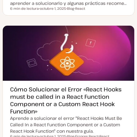
aprender a solucionarlo y algunas prácticas recome…
6 min de lectura
octubre 1, 2025
Blog
React
Tiempo de lectura
F
T
T
e
i
e
c
p
m
h
o
a
a
d
a
e
c
p
t
o
u
s
a
t
l
i
z
a
d
a
Cómo Solucionar el Error «React Hooks
must be called in a React Function
Component or a Custom React Hook
Function»
Aprende a solucionar el error "React Hooks Must Be
Called In a React Function Component or a Custom
React Hook Function" con nuestra guía.
6 min de lectura
octubre 1, 2025
Blog
Errores React
React