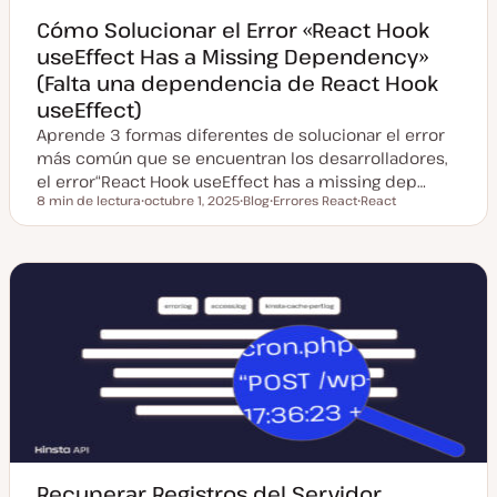
Cómo Solucionar el Error «React Hook
useEffect Has a Missing Dependency»
(Falta una dependencia de React Hook
useEffect)
Aprende 3 formas diferentes de solucionar el error
más común que se encuentran los desarrolladores,
el error“React Hook useEffect has a missing dep…
8 min de lectura
octubre 1, 2025
Blog
Errores React
React
Tiempo de lectura
F
T
T
T
e
i
e
e
c
p
m
m
h
o
a
a
a
d
a
e
c
p
t
o
u
s
a
t
l
i
z
a
d
a
Recuperar Registros del Servidor