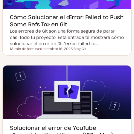
Cómo Solucionar el «Error: Failed to Push
Some Refs To» en Git
Los errores de Git son una forma segura de parar
casi todo tu proyecto. Esta entrada te mostrará cómo
solucionar el error de Git "error: failed to…
13 min de lectura
diciembre 16, 2025
Blog
Git
Tiempo de lectura
F
T
T
e
i
e
c
p
m
h
o
a
a
d
a
e
c
p
t
o
u
s
a
t
l
i
z
a
d
a
Solucionar el error de YouTube