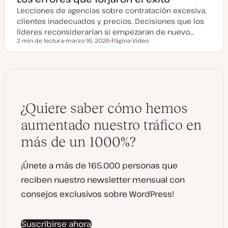
Lecciones de agencias sobre contratación excesiva,
clientes inadecuados y precios. Decisiones que los
líderes reconsiderarían si empezaran de nuevo…
2 min de lectura
marzo 16, 2026
Página
Vídeo
Tiempo de lectura
F
T
T
e
i
i
c
p
p
h
o
o
a
d
d
a
e
e
c
p
c
t
o
o
u
s
n
¿Quiere saber cómo hemos
a
t
t
l
e
i
n
aumentado nuestro tráfico en
z
i
a
d
más de un 1000%?
d
o
a
¡Únete a más de 165.000 personas que
reciben nuestro newsletter mensual con
consejos exclusivos sobre WordPress!
Suscribirse ahora