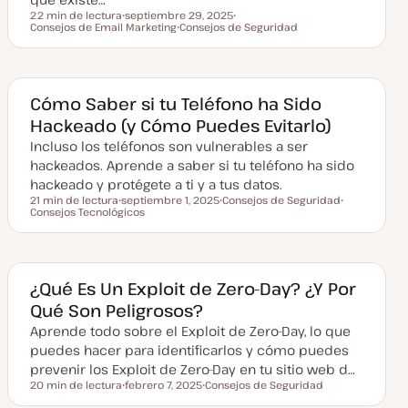
d
a
22 min de lectura
septiembre 29, 2025
Tiempo de lectura
Consejos de Email Marketing
F
Consejos de Seguridad
T
e
T
e
c
e
m
h
m
a
a
a
a
c
Cómo Saber si tu Teléfono ha Sido
t
Hackeado (y Cómo Puedes Evitarlo)
u
a
Incluso los teléfonos son vulnerables a ser
l
i
hackeados. Aprende a saber si tu teléfono ha sido
z
a
hackeado y protégete a ti y a tus datos.
d
21 min de lectura
septiembre 1, 2025
Consejos de Seguridad
a
Tiempo de lectura
Consejos Tecnológicos
F
T
T
e
e
e
c
m
m
h
a
a
a
a
c
¿Qué Es Un Exploit de Zero-Day? ¿Y Por
t
Qué Son Peligrosos?
u
a
Aprende todo sobre el Exploit de Zero-Day, lo que
l
i
puedes hacer para identificarlos y cómo puedes
z
a
prevenir los Exploit de Zero-Day en tu sitio web d…
d
20 min de lectura
febrero 7, 2025
Consejos de Seguridad
a
Tiempo de lectura
F
T