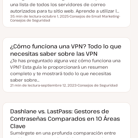
una lista de todos los servidores de correo
autorizados para tu sitio web. Aprende a utilizar l…
35 min de lectura
octubre 1, 2025
Consejos de Email Marketing
Tiempo de lectura
Consejos de Seguridad
F
T
T
e
e
e
c
m
m
h
a
a
a
a
c
¿Cómo funciona una VPN? Todo lo que
t
necesitas saber sobre las VPN
u
a
¿Te has preguntado alguna vez cómo funciona una
l
i
VPN? Esta guía le proporcionará un resumen
z
a
completo y te mostrará todo lo que necesitas
d
saber sobre…
a
21 min de lectura
septiembre 12, 2023
Consejos de Seguridad
Tiempo de lectura
F
T
e
e
c
m
h
a
a
a
Dashlane vs. LastPass: Gestores de
c
Contraseñas Comparados en 10 Áreas
t
u
Clave
a
l
Sumérgete en una profunda comparación entre
i
z