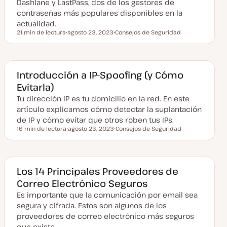
Dashlane y LastPass, dos de los gestores de
a
contraseñas más populares disponibles en la
d
a
actualidad.
21 min de lectura
agosto 23, 2023
Consejos de Seguridad
Tiempo de lectura
F
T
e
e
c
m
h
a
a
a
Introducción a IP-Spoofing (y Cómo
c
Evitarla)
t
u
Tu dirección IP es tu domicilio en la red. En este
a
l
artículo explicamos cómo detectar la suplantación
i
z
de IP y cómo evitar que otros roben tus IPs.
a
16 min de lectura
agosto 23, 2023
Consejos de Seguridad
d
Tiempo de lectura
F
T
a
e
e
c
m
h
a
a
a
Los 14 Principales Proveedores de
c
Correo Electrónico Seguros
t
u
Es importante que la comunicación por email sea
a
l
segura y cifrada. Estos son algunos de los
i
z
proveedores de correo electrónico más seguros
a
que existe…