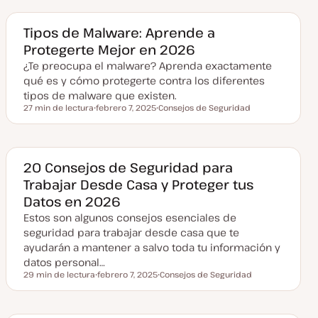
h
a
a
a
a
c
Tipos de Malware: Aprende a
t
Protegerte Mejor en 2026
u
a
¿Te preocupa el malware? Aprenda exactamente
l
i
qué es y cómo protegerte contra los diferentes
z
a
tipos de malware que existen.
d
27 min de lectura
febrero 7, 2025
Consejos de Seguridad
a
Tiempo de lectura
F
T
e
e
c
m
h
a
a
a
20 Consejos de Seguridad para
c
Trabajar Desde Casa y Proteger tus
t
u
Datos en 2026
a
l
Estos son algunos consejos esenciales de
i
z
seguridad para trabajar desde casa que te
a
ayudarán a mantener a salvo toda tu información y
d
a
datos personal…
29 min de lectura
febrero 7, 2025
Consejos de Seguridad
Tiempo de lectura
F
T
e
e
c
m
h
a