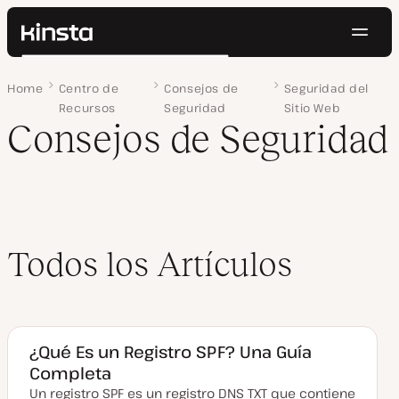
Naveg
Kinsta®
Buscar
Plataforma
Home
Página 2
Centro de
Consejos de
Seguridad del
Soluciones
Iniciar Sesión
Pruébalo gratis
Recursos
Seguridad
Sitio Web
Precios
Consejos de Seguridad
Recursos
Contacto
Todos los Artículos
¿Qué Es un Registro SPF? Una Guía
Completa
Un registro SPF es un registro DNS TXT que contiene