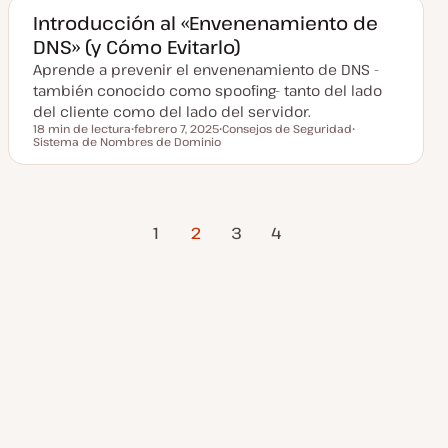
a
a
Introducción al «Envenenamiento de
c
DNS» (y Cómo Evitarlo)
t
u
Aprende a prevenir el envenenamiento de DNS -
a
l
también conocido como spoofing- tanto del lado
i
z
del cliente como del lado del servidor.
a
18 min de lectura
febrero 7, 2025
Consejos de Seguridad
d
Tiempo de lectura
Sistema de Nombres de Dominio
F
T
T
a
e
e
e
c
m
m
h
a
a
a
a
Página
Página
Paginación
c
1
2
3
4
t
Anterior
siguiente
u
a
de
l
i
z
entradas
a
d
a