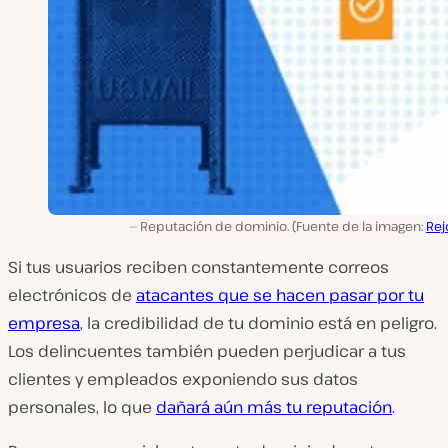
Reputación de dominio. (Fuente de la imagen:
Rej
Si tus usuarios reciben constantemente correos
electrónicos de
atacantes que se hacen pasar por tu
empresa
, la credibilidad de tu dominio está en peligro.
Los delincuentes también pueden perjudicar a tus
clientes y empleados exponiendo sus datos
personales, lo que
dañará aún más tu reputación
.