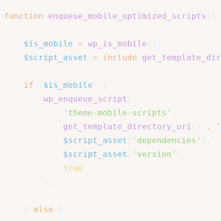
function
enqueue_mobile_optimized_scripts
(
)
$is_mobile
=
wp_is_mobile
(
)
;
$script_asset
=
include
get_template_dir
if
(
$is_mobile
)
{
wp_enqueue_script
(
'theme-mobile-scripts'
,
get_template_directory_uri
(
)
.
'
$script_asset
[
'dependencies'
]
,
$script_asset
[
'version'
]
,
true
)
;
}
else
{