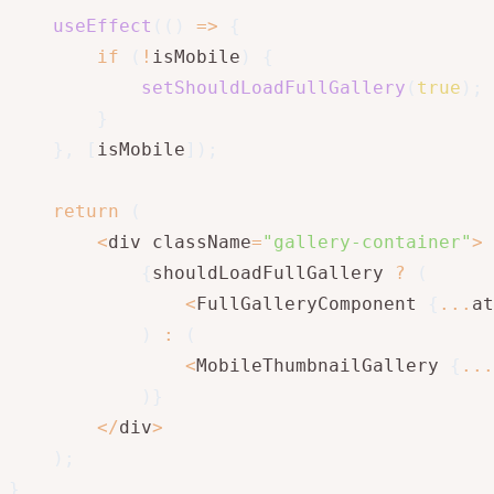
useEffect
(
(
)
=>
{
if
(
!
isMobile
)
{
setShouldLoadFullGallery
(
true
)
;
}
}
,
[
isMobile
]
)
;
return
(
<
div className
=
"gallery-container"
>
{
shouldLoadFullGallery 
?
(
<
FullGalleryComponent 
{
...
at
)
:
(
<
MobileThumbnailGallery 
{
...
)
}
<
/
div
>
)
;
}