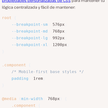
propiedades personalizadas de CSS
para mantener tu
lógica centralizada y fácil de mantener:
root
{
--breakpoint-sm
:
 576px
;
--breakpoint-md
:
 768px
;
--breakpoint-lg
:
 992px
;
--breakpoint-xl
:
 1200px
;
}
.component
{
/* Mobile-first base styles */
padding
:
 1rem
;
}
@media
(
min-width
:
 768px
)
{
.component
{