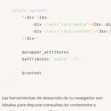
return
sprintf
(
        '
<
div 
%
1$s
>
<
div 
class
=
"card-media"
>
%
2$s
<
/
di
<
div 
class
=
"card-content"
>
%
3$s
<
/
<
/
div
>
'
,
        $wrapper_attributes
,
        $attributes
[
'media'
]
??
''
,
        $content

)
;
}
Las herramientas de desarrollo de tu navegador son
ideales para depurar consultas de contenedor y