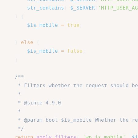
str_contains
(
$_SERVER
[
'HTTP_USER_AG
)
{
$is_mobile
=
true
;
}
else
{
$is_mobile
=
false
;
}
/**

     * Filters whether the request should be
     *

     * @since 4.9.0

     *

     * @param bool $is_mobile Whether the re
     */
return
apply_filters
(
'wp_is_mobile'
,
$i