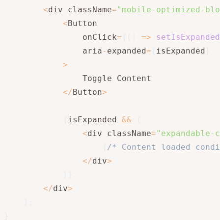
<
div className
=
"mobile-optimized-blo
<
Button 

                onClick
=
{
(
)
=>
setIsExpanded
                aria
-
expanded
=
{
isExpanded
}
>
                Toggle Content

<
/
Button
>
{
isExpanded 
&&
(
<
div className
=
"expandable-c
{
/* Content loaded condi
<
/
div
>
)
}
<
/
div
>
)
;
}