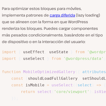
Para optimizar estos bloques para móviles,
implementa patrones de
carga diferida
(lazy loading)
que se alineen con la forma en que WordPress
renderiza los bloques. Puedes cargar componentes
más pesados condicionalmente, basándote en el tipo
de dispositivo o en la interacción del usuario:
import
{
 useEffect
,
 useState 
}
from
'@wordpr
import
{
 useSelect 
}
from
'@wordpress/data'
;
function
MobileOptimizedGallery
(
{
 attributes
const
[
shouldLoadFullGallery
,
 setShouldL
const
 isMobile 
=
useSelect
(
(
select
)
=>
{
return
select
(
'core/viewport'
)
.
isVie
}
)
;