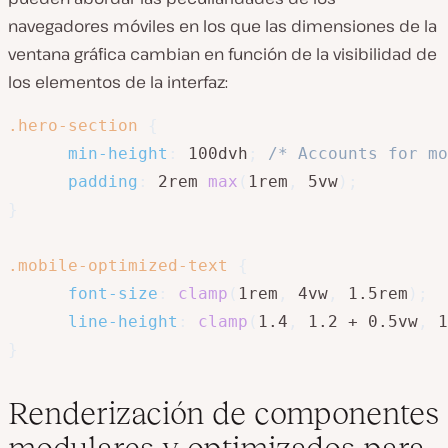
navegadores móviles en los que las dimensiones de la
ventana gráfica cambian en función de la visibilidad de
los elementos de la interfaz:
.hero-section
{
min-height
:
 100dvh
;
/* Accounts for mo
padding
:
 2rem 
max
(
1rem
,
 5vw
)
;
}
.mobile-optimized-text
{
font-size
:
clamp
(
1rem
,
 4vw
,
 1.5rem
)
;
line-height
:
clamp
(
1.4
,
 1.2 + 0.5vw
,
 1
}
Renderización de componentes
modulares y optimizados para