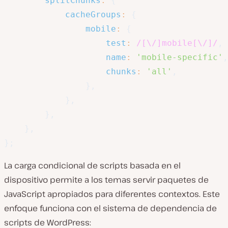
splitChunks
:
{
cacheGroups
:
{
mobile
:
{
test
:
/
[\/]mobile[\/]
/
,
name
:
'mobile-specific'
,
chunks
:
'all'
,
}
,
}
,
}
,
}
,
}
;
La carga condicional de scripts basada en el
dispositivo permite a los temas servir paquetes de
JavaScript apropiados para diferentes contextos. Este
enfoque funciona con el sistema de dependencia de
scripts de WordPress: