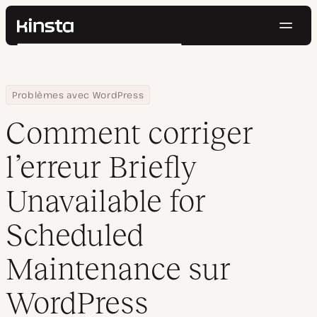
Navig
Kinsta®
Rechercher
Plateforme
Solutions
Connexion
Essayer gratuitement
Home
Centre de ressources
Blog
Comment corriger l’erreur Briefly Unavailable for Scheduled Ma
Problèmes avec WordPress
Prix
Ressources
Comment corriger
Contact
l’erreur Briefly
Unavailable for
Scheduled
Maintenance sur
WordPress