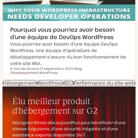
o
a
u
t
r
i
o
n
Pourquoi vous pourriez avoir besoin
d’une équipe de DevOps WordPress
Vous pourriez avoir besoin d'une équipe DevOps
WordPress. Une équipe d'opérations de
développement s'assure du bon fonctionnement de
votre site Wor…
6 min de lecture
17 septembre 2024
Blog
Temps de lecture
Développement WordPress
D
T
S
a
y
u
t
p
j
Hébergement
WordPress
SEO
Performance du site web
e
e
e
d
d
t
e
e
m
p
i
u
s
b
e
l
à
i
j
c
o
a
u
t
r
i
o
n