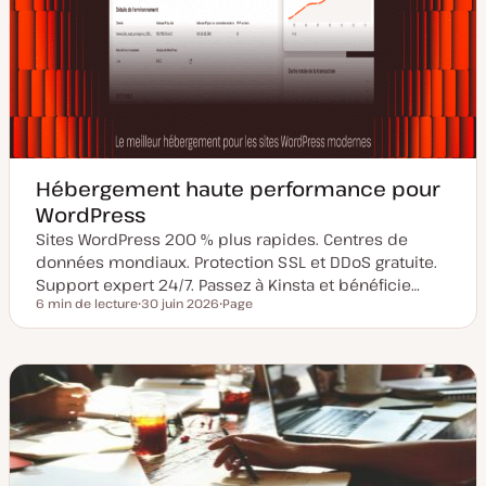
Hébergement haute performance pour
WordPress
Sites WordPress 200 % plus rapides. Centres de
données mondiaux. Protection SSL et DDoS gratuite.
Support expert 24/7. Passez à Kinsta et bénéficie…
6 min de lecture
30 juin 2026
Page
Temps de lecture
D
T
a
y
t
p
e
e
d
d
e
e
m
p
i
u
s
b
e
l
à
i
j
c