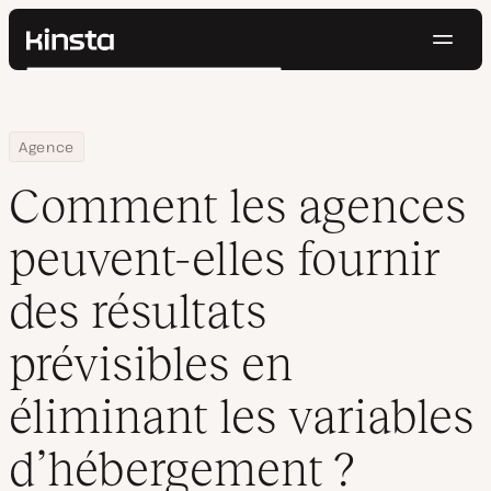
Navig
Kinsta®
Rechercher
Plateforme
Solutions
Connexion
Essayer gratuitement
Home
Centre de ressources
Blog
Comment les agences peuvent-elles fournir des résultats prévis
Agence
Prix
Ressources
Comment les agences
Contact
peuvent-elles fournir
des résultats
prévisibles en
éliminant les variables
d’hébergement ?