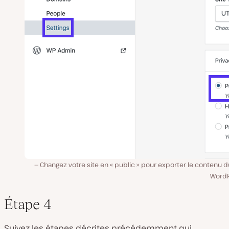
Changez votre site en « public » pour exporter le contenu d
WordP
Étape 4
Suivez les étapes décrites précédemment qui