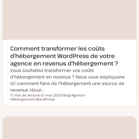
Comment transformer les coûts
d’hébergement WordPress de votre
agence en revenus d’hébergement ?
Vous souhaitez transformer vos coûts
d'hébergement en revenus ? Nous vous expliquons
ici comment faire de l'hébergement une source de
revenus récur…
17 min de lecture
21 mai 2025
Blog
Agence
Temps de lecture
Hébergement WordPress
D
T
S
S
a
y
u
u
t
p
j
j
e
e
e
e
d
d
t
t
e
e
m
p
i
u
s
b
e
l