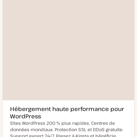
à
i
j
c
o
a
u
t
r
i
o
n
Hébergement haute performance pour
WordPress
Sites WordPress 200 % plus rapides. Centres de
données mondiaux. Protection SSL et DDoS gratuite.
Support expert 24/7. Passez à Kinsta et bénéficie…