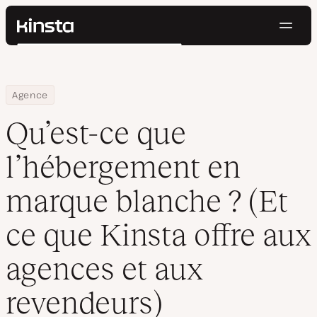
Navig
Kinsta®
Rechercher
Plateforme
Solutions
Connexion
Essayer gratuitement
Home
Centre de ressources
Blog
Qu’est-ce que l’hébergement en marque blanche ? (Et ce que Kin
Agence
Prix
Ressources
Qu’est-ce que
Contact
l’hébergement en
marque blanche ? (Et
ce que Kinsta offre aux
agences et aux
revendeurs)