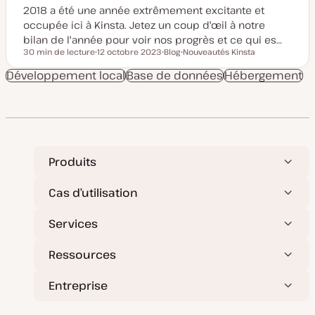
2018 a été une année extrêmement excitante et
occupée ici à Kinsta. Jetez un coup d'œil à notre
bilan de l'année pour voir nos progrès et ce qui es…
30 min de lecture
12 octobre 2023
Blog
Nouveautés Kinsta
Temps de lecture
D
T
S
a
y
u
Développement local
Base de données
Hébergement
t
p
j
e
e
e
d
d
t
e
e
m
p
i
u
s
b
e
l
à
i
Produits
j
c
o
a
u
t
r
i
Cas d’utilisation
o
n
Services
Ressources
Entreprise