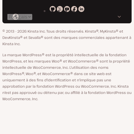
Kinsta
Kinsta
Kinsta
Kinsta
Kinsta
Changer
sur
sur
sur
sur
sur
de
GitHub
X
YouTube
Facebook
LinkedIn
© 2013 - 2026 Kinsta Inc. Tous droits réservés.
Kinsta®, MyKinsta® et
langue
DevKinsta® et Sevalla® sont des marques commerciales appartenant à
Kinsta Inc.
La marque WordPress® est la propriété intellectuelle de la fondation
WordPress, et les marques Woo® et WooCommerce® sont la propriété
intellectuelle de WooCommerce, Inc. L'utilisation des noms
WordPress®, Woo®, et WooCommerce® dans ce site web est
uniquement à des fins d'identification et n'implique pas une
approbation par la fondation WordPress ou WooCommerce, Inc. Kinsta
n'est pas approuvé ou détenu par, ou affilié à la fondation WordPress ou
WooCommerce, Inc.