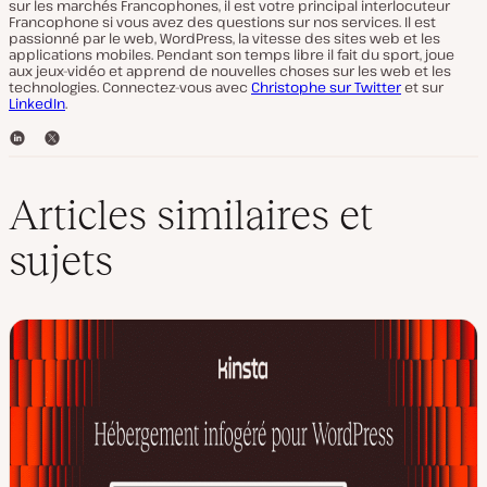
sur les marchés Francophones, il est votre principal interlocuteur
Francophone si vous avez des questions sur nos services. Il est
passionné par le web, WordPress, la vitesse des sites web et les
applications mobiles. Pendant son temps libre il fait du sport, joue
aux jeux-vidéo et apprend de nouvelles choses sur les web et les
technologies. Connectez-vous avec
Christophe sur Twitter
et sur
LinkedIn
.
L
T
i
w
n
i
k
t
Articles similaires et
e
t
d
e
sujets
I
r
n