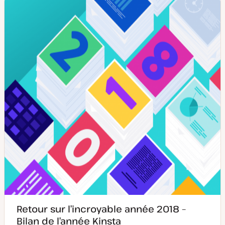
e
e
m
p
i
u
s
b
e
l
à
i
j
c
o
a
u
t
r
i
o
n
Retour sur l’incroyable année 2018 –
Bilan de l’année Kinsta