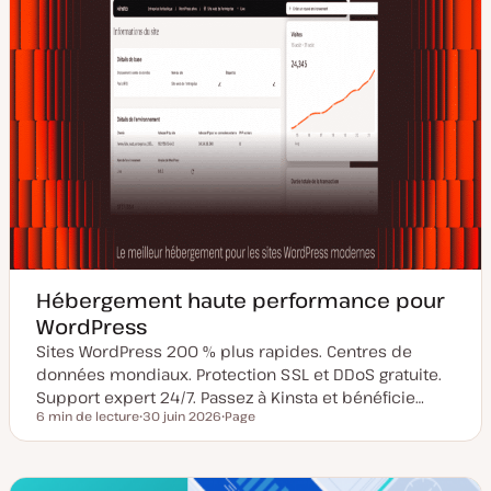
Hébergement haute performance pour
WordPress
Sites WordPress 200 % plus rapides. Centres de
données mondiaux. Protection SSL et DDoS gratuite.
Support expert 24/7. Passez à Kinsta et bénéficie…
6 min de lecture
30 juin 2026
Page
Temps de lecture
D
T
a
y
t
p
e
e
d
d