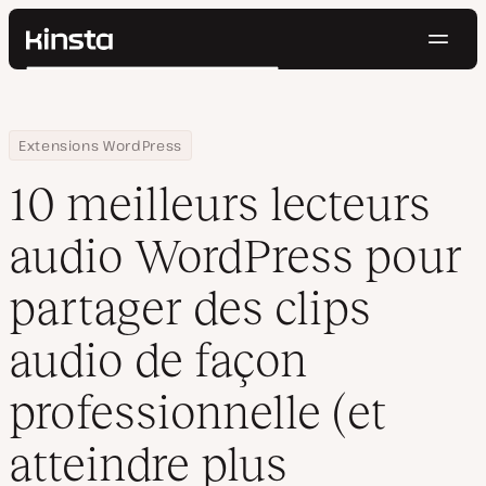
Navig
Kinsta®
Rechercher
Plateforme
Solutions
Connexion
Essayer gratuitement
Home
Centre de ressources
Blog
10 meilleurs lecteurs audio WordPress pour partager des clips au
Extensions WordPress
Prix
Ressources
10 meilleurs lecteurs
Contact
audio WordPress pour
partager des clips
audio de façon
professionnelle (et
atteindre plus