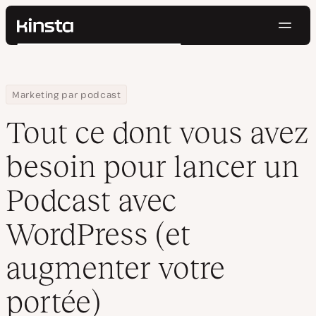
Navig
Kinsta®
Rechercher
Plateforme
Solutions
Connexion
Essayer gratuitement
Home
Centre de ressources
Blog
Tout ce dont vous avez besoin pour lancer un Podcast avec Wor
Marketing par podcast
Prix
Ressources
Tout ce dont vous avez
Contact
besoin pour lancer un
Podcast avec
WordPress (et
augmenter votre
portée)