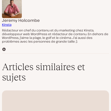
Jeremy Holcombe
Kinsta
Rédacteur en chef du contenu et du marketing chez Kinsta,
développeur web WordPress et rédacteur de contenu. En dehors de
WordPress, j'aime la plage, le golf et le cinéma. J'ai aussi des
problèmes avec les personnes de grande taille ;).
L
i
n
k
Articles similaires et
e
d
sujets
I
n