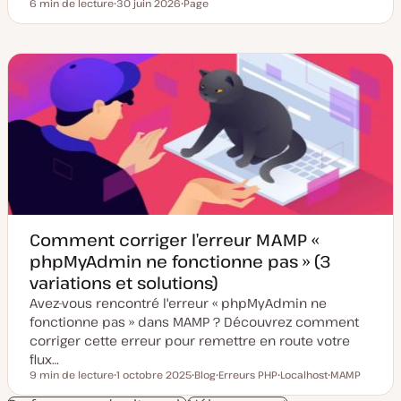
6 min de lecture
30 juin 2026
Page
Temps de lecture
D
T
a
y
t
p
e
e
d
d
e
e
m
p
i
u
s
b
e
l
à
i
j
c
o
a
u
t
r
i
o
n
Comment corriger l’erreur MAMP «
phpMyAdmin ne fonctionne pas » (3
variations et solutions)
Avez-vous rencontré l'erreur « phpMyAdmin ne
fonctionne pas » dans MAMP ? Découvrez comment
corriger cette erreur pour remettre en route votre
flux…
9 min de lecture
1 octobre 2025
Blog
Erreurs PHP
Localhost
MAMP
Temps de lecture
D
T
S
S
S
a
y
u
u
u