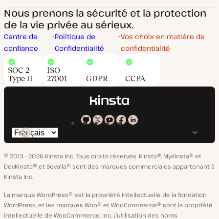
Nous prenons la sécurité et la protection
de la vie privée au sérieux.
Centre de
Politique de
Vos choix en matière de
confiance
Confidentialité
confidentialité
SOC 2
ISO
Type II
27001
GDPR
CCPA
Kinsta
Kinsta
Kinsta
Kinsta
Kinsta
Changer
sur
sur
sur
sur
sur
de
GitHub
X
YouTube
Facebook
LinkedIn
© 2013 - 2026 Kinsta Inc. Tous droits réservés.
Kinsta®, MyKinsta® et
langue
DevKinsta® et Sevalla® sont des marques commerciales appartenant à
Kinsta Inc.
La marque WordPress® est la propriété intellectuelle de la fondation
WordPress, et les marques Woo® et WooCommerce® sont la propriété
intellectuelle de WooCommerce, Inc. L'utilisation des noms