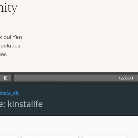
ity
 qui n’en
 quelques
des