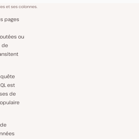
es et ses colonnes.
es pages
joutées ou
e de
ansitent
equête
SQL est
ases de
populaire
 de
onnées