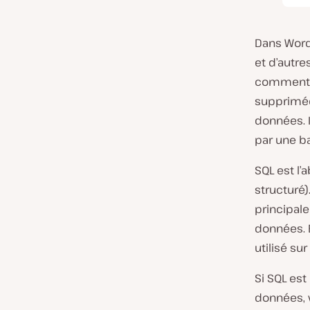
Dans Word
et d’autr
commentai
supprimée
données. I
par une b
SQL est l’
structuré)
principale
données. B
utilisé su
Si SQL es
données, 