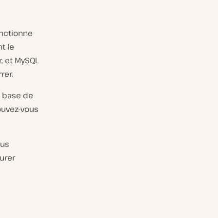
onctionne
t le
, et MySQL
rer.
e base de
pouvez-vous
lus
urer