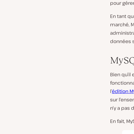
pour gérer
En tant q
marché, M
administra
données su
MySQL
Bien qu’il
fonctionna
l’
édition 
sur l’ense
n’y a pas 
En fait, M