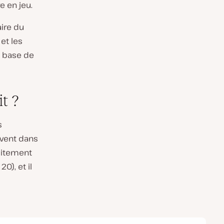
e en jeu.
ire du
et les
e base de
t ?
s
uvent dans
uitement
0), et il