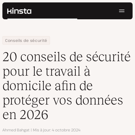
Navig
Kinsta®
Rechercher
Plateforme
Solutions
Connexion
Essayer gratuitement
Home
Centre de ressources
Blog
20 conseils de sécurité pour le travail à domicile afin de prot
Conseils de sécurité
Prix
Ressources
20 conseils de sécurité
Contact
pour le travail à
domicile afin de
protéger vos données
en 2026
Auteur
Ahmed Bahgat
Mis à jour
4 octobre 2024