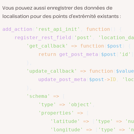
Vous pouvez aussi enregistrer des données de
localisation pour des points d’extrémité existants :
add_action
(
'rest_api_init'
,
function
(
)
{
register_rest_field
(
'post'
,
'location_da
'get_callback'
=>
function
(
$post
)
{
return
get_post_meta
(
$post
[
'id'
]
}
,
'update_callback'
=>
function
(
$value
update_post_meta
(
$post
->
ID
,
'loc
}
,
'schema'
=>
[
'type'
=>
'object'
,
'properties'
=>
[
'latitude'
=>
[
'type'
=>
'nu
'longitude'
=>
[
'type'
=>
'n