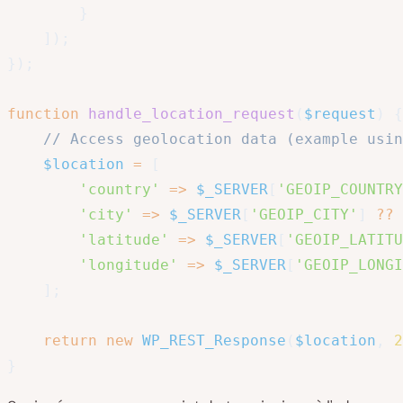
}
]
)
;
}
)
;
function
handle_location_request
(
$request
)
{
// Access geolocation data (example usin
$location
=
[
'country'
=>
$_SERVER
[
'GEOIP_COUNTRY
'city'
=>
$_SERVER
[
'GEOIP_CITY'
]
??
'latitude'
=>
$_SERVER
[
'GEOIP_LATITU
'longitude'
=>
$_SERVER
[
'GEOIP_LONGI
]
;
return
new
WP_REST_Response
(
$location
,
2
}