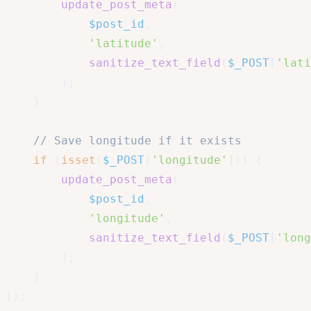
update_post_meta
(
$post_id
,
'latitude'
,
sanitize_text_field
(
$_POST
[
'lati
)
;
}
// Save longitude if it exists
if
(
isset
(
$_POST
[
'longitude'
]
)
)
{
update_post_meta
(
$post_id
,
'longitude'
,
sanitize_text_field
(
$_POST
[
'long
)
;
}
}
)
;