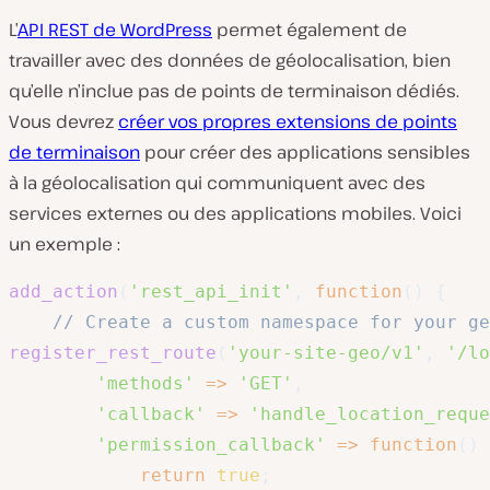
L’
API REST de WordPress
permet également de
travailler avec des données de géolocalisation, bien
qu’elle n’inclue pas de points de terminaison dédiés.
Vous devrez
créer vos propres extensions de points
de terminaison
pour créer des applications sensibles
à la géolocalisation qui communiquent avec des
services externes ou des applications mobiles. Voici
un exemple :
add_action
(
'rest_api_init'
,
function
(
)
{
// Create a custom namespace for your ge
register_rest_route
(
'your-site-geo/v1'
,
'/lo
'methods'
=>
'GET'
,
'callback'
=>
'handle_location_reque
'permission_callback'
=>
function
(
)
return
true
;