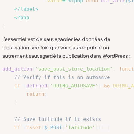
value
=
"
<?php
echo
esc_attr
(
$l
</
label
>
<?php
}
L’essentiel est de sauvegarder les données de
localisation une fois que vous aurez publié ou
autrement sauvegardé la publication dans WordPress :
add_action
(
'save_post_store_location'
,
funct
// Verify if this is an autosave
if
(
defined
(
'DOING_AUTOSAVE'
)
&&
DOING_A
return
;
}
// Save latitude if it exists
if
(
isset
(
$_POST
[
'latitude'
]
)
)
{