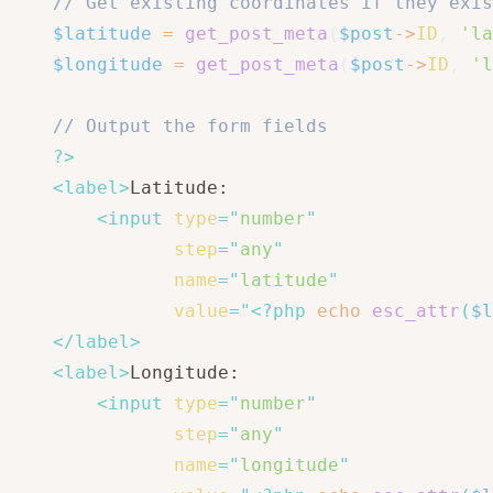
// Get existing coordinates if they exis
$latitude
=
get_post_meta
(
$post
->
ID
,
'la
$longitude
=
get_post_meta
(
$post
->
ID
,
'l
// Output the form fields
?>
<
label
>
Latitude:

<
input
type
=
"
number
"
step
=
"
any
"
name
=
"
latitude
"
value
=
"
<?php
echo
esc_attr
(
$l
</
label
>
<
label
>
Longitude:

<
input
type
=
"
number
"
step
=
"
any
"
name
=
"
longitude
"