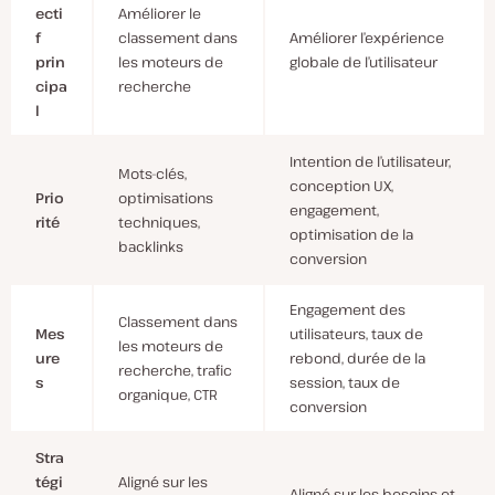
ecti
Améliorer le
f
classement dans
Améliorer l’expérience
prin
les moteurs de
globale de l’utilisateur
cipa
recherche
l
Intention de l’utilisateur,
Mots-clés,
conception UX,
Prio
optimisations
engagement,
rité
techniques,
optimisation de la
backlinks
conversion
Engagement des
Classement dans
Mes
utilisateurs, taux de
les moteurs de
ure
rebond, durée de la
recherche, trafic
s
session, taux de
organique, CTR
conversion
Stra
tégi
Aligné sur les
Aligné sur les besoins et