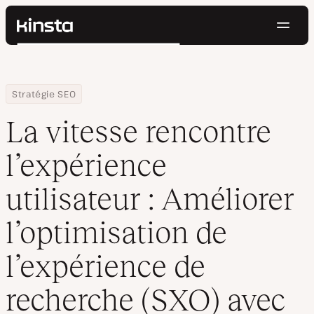
Navig
Kinsta®
Rechercher
Plateforme
Solutions
Connexion
Essayer gratuitement
Home
Centre de ressources
Blog
La vitesse rencontre l’expérience utilisateur : Améliorer l’optim
Stratégie SEO
Prix
Ressources
La vitesse rencontre
Contact
l’expérience
utilisateur : Améliorer
l’optimisation de
l’expérience de
recherche (SXO) avec