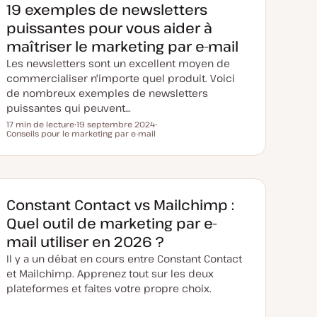
19 exemples de newsletters
puissantes pour vous aider à
maîtriser le marketing par e-mail
Les newsletters sont un excellent moyen de
commercialiser n'importe quel produit. Voici
de nombreux exemples de newsletters
puissantes qui peuvent…
17 min de lecture
19 septembre 2024
Temps de lecture
Conseils pour le marketing par e-mail
D
S
a
u
t
j
e
e
d
t
e
m
i
Constant Contact vs Mailchimp :
s
e
Quel outil de marketing par e-
à
j
mail utiliser en 2026 ?
o
u
Il y a un débat en cours entre Constant Contact
r
et Mailchimp. Apprenez tout sur les deux
plateformes et faites votre propre choix.