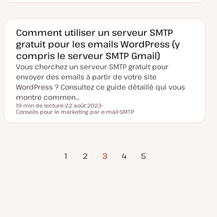
t
j
u
e
e
j
d
t
e
e
t
m
Comment utiliser un serveur SMTP
i
gratuit pour les emails WordPress (y
s
e
compris le serveur SMTP Gmail)
à
j
Vous cherchez un serveur SMTP gratuit pour
o
u
envoyer des emails à partir de votre site
r
WordPress ? Consultez ce guide détaillé qui vous
montre commen…
19 min de lecture
22 août 2023
Temps de lecture
Conseils pour le marketing par e-mail
D
S
SMTP
a
u
S
t
j
u
e
e
j
d
t
e
e
t
Page
Page
Pagination
m
1
2
3
4
5
i
précédente
suivante
s
e
des
à
j
o
publications
u
r