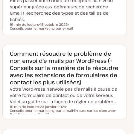
Faites passer votre boîte de réception au niveau
o
u
supérieur grâce aux opérateurs de recherche
r
Gmail ! Recherchez des types et des tailles de
fichier…
16 min de lecture
18 octobre 2023
Temps de lecture
Conseils pour le marketing par e-mail
D
S
a
u
t
j
e
e
d
t
e
m
Comment résoudre le problème de
i
non-envoi d’e-mails par WordPress (+
s
e
Conseils sur la manière de le résoudre
à
j
avec les extensions de formulaires de
o
u
contact les plus utilisées)
r
Votre WordPress n'envoie pas d'e-mails à cause de
votre formulaire de contact ou de votre serveur.
Voici un guide sur la façon de régler ce problèm…
15 min de lecture
23 janvier 2024
Conseils pour le marketing par e-mail
D
S
Erreurs sur les sites web
Temps de lecture
Problèmes avec WordPress
a
u
S
S
t
j
u
u
e
e
j
j
d
t
e
e
e
t
t
m