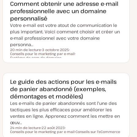
Comment obtenir une adresse e-mail
i
s
professionnelle avec un domaine
e
à
personnalisé
j
o
Votre e-mail est votre atout de communication le
u
plus important. Voici comment choisir et créer un
r
e-mail professionnel avec votre domaine
personna…
20 min de lecture
3 octobre 2025
Conseils pour le marketing par e-mail
D
S
Temps de lecture
Système de nom de domaine
a
u
S
t
j
u
e
e
j
d
t
e
e
t
m
Le guide des actions pour les e-mails
i
s
de panier abandonné (exemples,
e
à
démontages et modèles)
j
o
Les e-mails de panier abandonnés sont l'une des
u
tactiques les plus efficaces pour améliorer les
r
ventes en ligne. Apprenez comment les mettre en
œuv…
24 min de lecture
22 août 2023
Temps de lecture
Conseils pour le marketing par e-mail
D
S
Conseils sur l'eCommerce
a
u
S