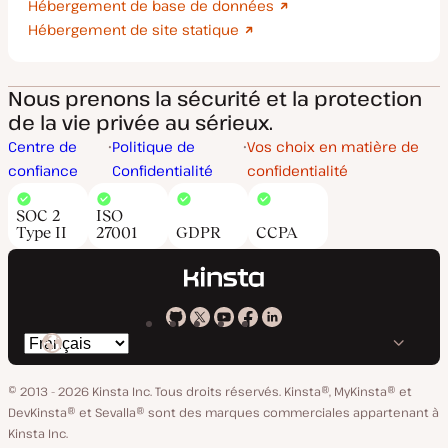
Hébergement de base de données
Hébergement de site statique
Nous prenons la sécurité et la protection
de la vie privée au sérieux.
Centre de
Politique de
Vos choix en matière de
confiance
Confidentialité
confidentialité
SOC 2
ISO
Type II
27001
GDPR
CCPA
Kinsta
Kinsta
Kinsta
Kinsta
Kinsta
Changer
sur
sur
sur
sur
sur
de
GitHub
X
YouTube
Facebook
LinkedIn
© 2013 - 2026 Kinsta Inc. Tous droits réservés.
Kinsta®, MyKinsta® et
langue
DevKinsta® et Sevalla® sont des marques commerciales appartenant à
Kinsta Inc.