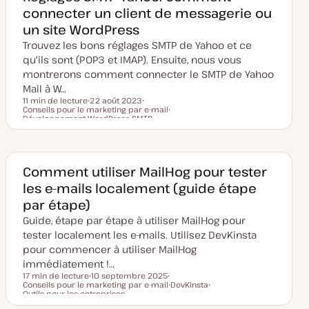
connecter un client de messagerie ou
un site WordPress
Trouvez les bons réglages SMTP de Yahoo et ce
qu'ils sont (POP3 et IMAP). Ensuite, nous vous
montrerons comment connecter le SMTP de Yahoo
Mail à W…
11 min de lecture
22 août 2023
Conseils pour le marketing par e-mail
D
S
Temps de lecture
Développement WordPress
a
SMTP
u
S
t
S
j
u
e
u
e
j
d
j
t
e
e
e
t
m
t
Comment utiliser MailHog pour tester
i
s
les e-mails localement (guide étape
e
à
par étape)
j
o
Guide, étape par étape à utiliser MailHog pour
u
tester localement les e-mails. Utilisez DevKinsta
r
pour commencer à utiliser MailHog
immédiatement !…
17 min de lecture
10 septembre 2025
Conseils pour le marketing par e-mail
D
S
DevKinsta
Temps de lecture
Outils pour les entreprises
a
u
S
S
t
j
u
u