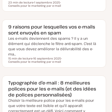
23 min de lecture
1 septembre 2025
Temps de lecture
Conseils pour le marketing par e-mail
D
S
a
u
t
j
e
e
d
t
e
m
9 raisons pour lesquelles vos e-mails
i
sont envoyés en spam
s
e
Les e-mails deviennent des spams ? Il y a un
à
j
élément qui déclenche le filtre anti-spam. C'est là
o
u
que vous devez améliorer la délivrabilité des e-
r
ma…
15 min de lecture
16 septembre 2025
Temps de lecture
Conseils pour le marketing par e-mail
D
S
a
u
t
j
e
e
d
t
e
m
Typographie d’e-mail : 8 meilleures
i
polices pour les e-mails (et des idées
s
e
de polices personnalisées)
à
j
Choisir la meilleure police pour les e-mails pour
o
u
que votre texte est lisible et qu'il apparaît
r
correctement est un défi. Voici comment y