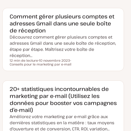
e
e
j
j
d
t
e
e
e
t
t
m
Comment gérer plusieurs comptes et
i
s
adresses Gmail dans une seule boîte
e
à
de réception
j
o
Découvrez comment gérer plusieurs comptes et
u
adresses Gmail dans une seule boîte de réception,
r
étape par étape. Maîtrisez votre boîte de
réception…
12 min de lecture
10 novembre 2023
Temps de lecture
Conseils pour le marketing par e-mail
D
S
a
u
t
j
e
e
d
t
e
m
20+ statistiques incontournables de
i
marketing par e-mail (Utilisez les
s
e
données pour booster vos campagnes
à
j
d’e-mail)
o
u
Améliorez votre marketing par e-mail grâce aux
r
dernières statistiques en la matière : taux moyens
d'ouverture et de conversion, CTR, ROI, variation…