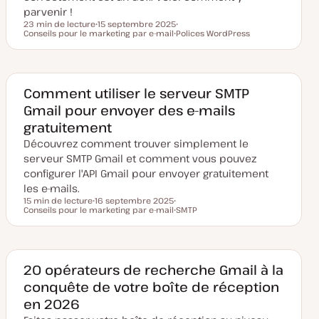
parvenir !
23 min de lecture
15 septembre 2025
Temps de lecture
Conseils pour le marketing par e-mail
D
S
Polices WordPress
a
S
u
t
u
j
e
j
e
d
e
t
e
t
m
Comment utiliser le serveur SMTP
i
Gmail pour envoyer des e-mails
s
e
gratuitement
à
j
Découvrez comment trouver simplement le
o
u
serveur SMTP Gmail et comment vous pouvez
r
configurer l'API Gmail pour envoyer gratuitement
les e-mails.
15 min de lecture
16 septembre 2025
Temps de lecture
Conseils pour le marketing par e-mail
D
S
SMTP
a
u
S
t
j
u
e
e
j
d
t
e
e
t
m
20 opérateurs de recherche Gmail à la
i
conquête de votre boîte de réception
s
e
en 2026
à
j