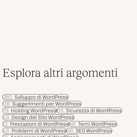
successiva
a
t
articoli
a
Esplora altri argomenti
280
Sviluppo di WordPress
118
Suggerimenti per WordPress
79
Hosting WordPress
69
Sicurezza di WordPress
53
Design del Sito WordPress
51
Prestazioni di WordPress
46
Temi WordPress
43
Problemi di WordPress
36
SEO WordPress