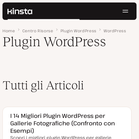
Navig
Kinsta®
Cerca
Piattaforma
Home
Pagina 6
Centro Risorse
Plugin WordPress
WordPress
Soluzioni
Accedi
Prova gratis
Plugin WordPress
Prezzi
Risorse
Contatti
Tutti gli Articoli
I 14 Migliori Plugin WordPress per
Gallerie Fotografiche (Confronto con
Esempi)
Scopri i migliori plugin WordPress per gallerie