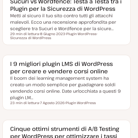
Sucuri vs Wordfence: Testa a Testa tra i
i
t
t
Plugin per la Sicurezza di WordPress
o
o
o
r
Metti al sicuro il tuo sito contro tutti gli attacchi
n
a
malevoli. Ecco una recensione approfondita per
t
a
scegliere tra Sucuri e Wordfence per la sicure…
29 min di lettura
8 Giugno 2023
Plugin WordPress
Tempo di lettura
Sicurezza di WordPress
D
A
A
a
r
r
t
g
g
a
o
o
a
m
m
g
e
e
g
n
n
I 9 migliori plugin LMS di WordPress
i
t
t
per creare e vendere corsi online
o
o
o
r
Il boom dei learning management system ha
n
a
creato un modo semplice per guadagnare soldi
t
a
vendendo corsi online. Date un'occhiata a questi 9
plugin LM…
23 min di lettura
7 Agosto 2026
Plugin WordPress
Tempo di lettura
D
A
a
r
t
g
a
o
a
m
g
e
Cinque ottimi strumenti di A/B Testing
g
n
per WordPress per ottimizzare i tassi
i
t