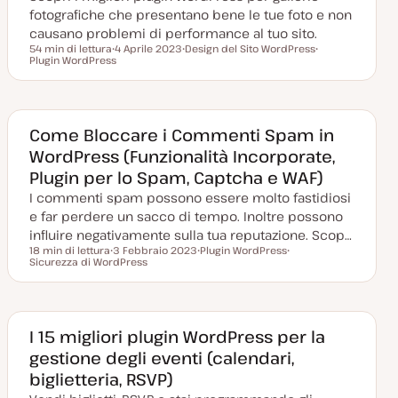
fotografiche che presentano bene le tue foto e non
causano problemi di performance al tuo sito.
54 min di lettura
4 Aprile 2023
Design del Sito WordPress
Tempo di lettura
Plugin WordPress
D
A
A
a
r
r
t
g
g
a
o
o
a
m
m
g
e
e
g
n
n
Come Bloccare i Commenti Spam in
i
t
t
WordPress (Funzionalità Incorporate,
o
o
o
r
Plugin per lo Spam, Captcha e WAF)
n
a
I commenti spam possono essere molto fastidiosi
t
a
e far perdere un sacco di tempo. Inoltre possono
influire negativamente sulla tua reputazione. Scop…
18 min di lettura
3 Febbraio 2023
Plugin WordPress
Tempo di lettura
Sicurezza di WordPress
D
A
A
a
r
r
t
g
g
a
o
o
a
m
m
g
e
e
g
n
n
I 15 migliori plugin WordPress per la
i
t
t
gestione degli eventi (calendari,
o
o
o
r
biglietteria, RSVP)
n
a