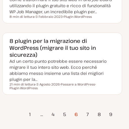
a
utilizzando il plugin gratuito e ricco di funzionalità
t
a
WP Job Manager, un incredibile plugin per…
8 min di lettura
3 Febbraio 2023
Plugin WordPress
Tempo di lettura
D
A
a
r
t
g
a
o
a
m
g
e
8 plugin per la migrazione di
g
n
WordPress (migrare il tuo sito in
i
t
o
o
sicurezza)
r
n
Ad un certo punto potrebbe essere necessario
a
t
migrare il tuo intero sito web. Ecco perché
a
abbiamo messo insieme una lista dei migliori
plugin per la…
21 min di lettura
3 Agosto 2026
Passare a WordPress
Tempo di lettura
Plugin WordPress
D
A
A
a
r
r
t
g
g
a
o
o
a
m
m
g
e
e
agina
Paginazione
g
n
n
1
…
4
5
6
7
8
9
i
t
t
precedente
o
o
o
Pagina
r
degli
n