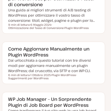
o
o
di conversione
r
n
Una guida ai migliori strumenti di A/B testing di
a
t
WordPress per ottimizzare il vostro tasso di
a
conversione: titoli, widget, pagine e plugin per lo…
9 min di lettura
6 Maggio 2024
Tempo di lettura
Ottimizzazione del Tasso di Conversione
D
A
Plugin WordPress
a
r
A
t
g
r
a
o
g
a
m
o
g
e
m
g
n
e
Come Aggiornare Manualmente un
i
t
n
Plugin WordPress
o
o
t
r
o
Dai un'occhiata a questo tutorial con tre diversi
n
a
modi per aggiornare manualmente un plugin
t
a
WordPress; dal cruscotto, via SFTP e con WP-CLI.
6 min di lettura
1 Ottobre 2025
Plugin WordPress
Tempo di lettura
Suggerimenti per WordPress
D
A
A
a
r
r
t
g
g
a
o
o
a
m
m
g
e
e
g
n
n
WP Job Manager – Un Sorprendente
i
t
t
Plugin di Job Board per WordPress
o
o
o
r
Come trasformare il tuo sito web in una job board
n