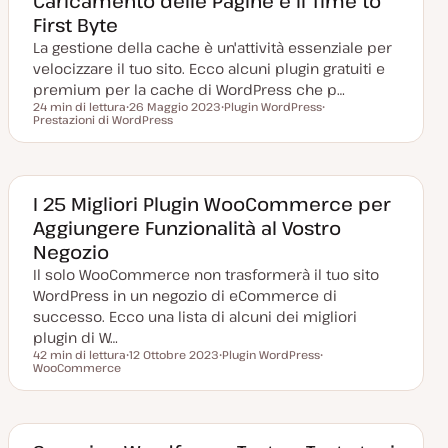
Caricamento delle Pagine e il Time to
n
First Byte
a
t
La gestione della cache è un'attività essenziale per
a
velocizzare il tuo sito. Ecco alcuni plugin gratuiti e
premium per la cache di WordPress che p…
24 min di lettura
26 Maggio 2023
Plugin WordPress
Tempo di lettura
Prestazioni di WordPress
D
A
A
a
r
r
t
g
g
a
o
o
a
m
m
g
e
e
g
n
n
I 25 Migliori Plugin WooCommerce per
i
t
t
Aggiungere Funzionalità al Vostro
o
o
o
r
Negozio
n
a
Il solo WooCommerce non trasformerà il tuo sito
t
a
WordPress in un negozio di eCommerce di
successo. Ecco una lista di alcuni dei migliori
plugin di W…
42 min di lettura
12 Ottobre 2023
Plugin WordPress
Tempo di lettura
WooCommerce
D
A
A
a
r
r
t
g
g
a
o
o
a
m
m
g
e
e
g
n
n