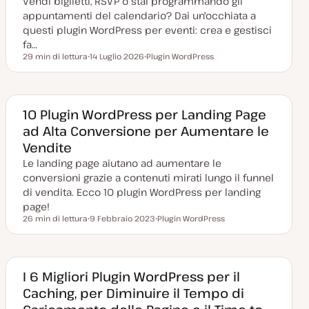
Vendi biglietti, RSVP o stai programmando gli
t
a
appuntamenti del calendario? Dai un'occhiata a
questi plugin WordPress per eventi: crea e gestisci
fa…
29 min di lettura
14 Luglio 2026
Plugin WordPress
Tempo di lettura
D
A
a
r
t
g
a
o
a
m
g
e
10 Plugin WordPress per Landing Page
g
n
ad Alta Conversione per Aumentare le
i
t
o
o
Vendite
r
n
Le landing page aiutano ad aumentare le
a
t
conversioni grazie a contenuti mirati lungo il funnel
a
di vendita. Ecco 10 plugin WordPress per landing
page!
26 min di lettura
9 Febbraio 2023
Plugin WordPress
Tempo di lettura
D
A
a
r
t
g
a
o
a
m
g
e
I 6 Migliori Plugin WordPress per il
g
n
Caching, per Diminuire il Tempo di
i
t
o
o
r