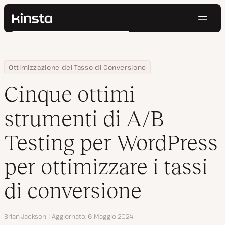
Navig
Kinsta®
Cerca
Piattaforma
Soluzioni
Accedi
Prova gratis
Home
Centro Risorse
Blog
Cinque ottimi strumenti di A/B Testing per WordPress per ottimiz
Ottimizzazione del Tasso di Conversione
Prezzi
Risorse
Cinque ottimi
Contatti
strumenti di A/B
Testing per WordPress
per ottimizzare i tassi
di conversione
Autore
Brian Jackson
Aggiornato
6 Maggio 2024