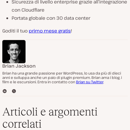
Sicurezza di livello enterprise grazie all’integrazione
con Cloudflare
Portata globale con 30 data center
Goditi il tuo
primo mese gratis
!
Brian Jackson
Brian ha una grande passione per WordPress, lo usa da più di dieci
anni e sviluppa anche un paio di plugin premium. Brian ama i blog, i
film e le escursioni. Entra in contatto con
Brian su Twitter
.
L
T
i
w
n
i
k
t
Articoli e argomenti
e
t
d
e
correlati
I
r
n