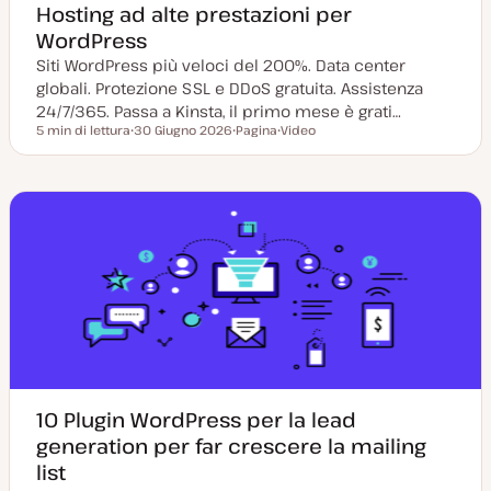
Hosting ad alte prestazioni per
WordPress
Siti WordPress più veloci del 200%. Data center
globali. Protezione SSL e DDoS gratuita. Assistenza
24/7/365. Passa a Kinsta, il primo mese è grati…
5 min di lettura
30 Giugno 2026
Pagina
Video
Tempo di lettura
D
P
T
a
o
i
t
s
p
a
t
o
a
t
d
g
y
i
g
p
c
i
e
o
o
n
r
t
n
e
a
n
t
u
a
t
o
10 Plugin WordPress per la lead
generation per far crescere la mailing
list