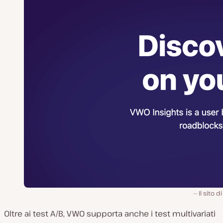
Il sito d
Oltre ai test A/B, VWO supporta anche i test multivariati