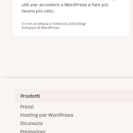
utili per accedere a WordPress e fare più
lavoro più velo…
21 min di lettura
3 Febbraio 2023
Blog
Tempo di lettura
Sviluppo di WordPress
D
P
A
a
o
r
t
s
g
a
t
o
a
t
m
g
y
e
g
p
n
Paginazione
i
e
t
o
o
r
degli
n
a
t
a
articoli
Prodotti
Prezzi
Hosting per WordPress
Sicurezza
Prestazioni