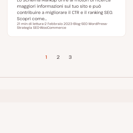
maggiori informazioni sul tuo sito e può
contribuire a migliorare il CTR e il ranking SEO.
Scopri come…
21 min di lettura
2 Febbraio 2023
Blog
SEO WordPress
Tempo di lettura
Strategia SEO
WooCommerce
D
P
A
A
A
a
o
r
r
r
t
s
g
g
g
a
t
o
o
o
a
t
m
m
m
g
y
e
e
e
g
p
n
n
Pagina
n
i
e
t
t
1
2
3
t
o
o
o
successiva
o
r
n
a
t
a