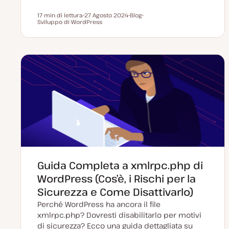
17 min di lettura
27 Agosto 2024
Blog
Tempo di lettura
Sviluppo di WordPress
D
P
A
a
o
r
t
s
g
a
t
o
a
t
m
g
y
e
g
p
n
i
e
t
o
o
r
n
a
t
a
Guida Completa a xmlrpc.php di
WordPress (Cos’è, i Rischi per la
Sicurezza e Come Disattivarlo)
Perché WordPress ha ancora il file
xmlrpc.php? Dovresti disabilitarlo per motivi
di sicurezza? Ecco una guida dettagliata su