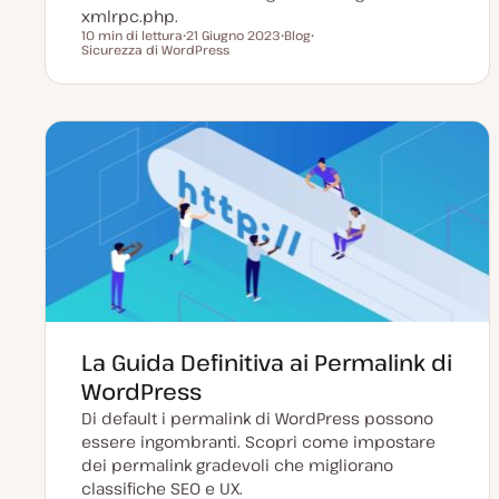
xmlrpc.php.
10 min di lettura
21 Giugno 2023
Blog
Tempo di lettura
Sicurezza di WordPress
D
P
A
a
o
r
t
s
g
a
t
o
a
t
m
g
y
e
g
p
n
i
e
t
o
o
r
n
a
t
a
La Guida Definitiva ai Permalink di
WordPress
Di default i permalink di WordPress possono
essere ingombranti. Scopri come impostare
dei permalink gradevoli che migliorano
classifiche SEO e UX.