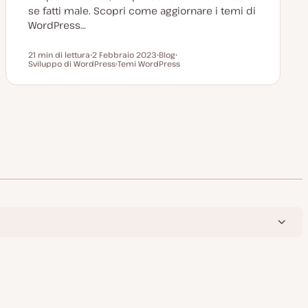
se fatti male. Scopri come aggiornare i temi di
WordPress…
21 min di lettura
2 Febbraio 2023
Blog
Tempo di lettura
Sviluppo di WordPress
D
Temi WordPress
P
A
a
A
o
r
t
r
s
g
a
g
t
o
a
o
t
m
g
m
y
e
g
e
p
n
i
n
e
t
o
t
o
r
o
n
a
t
a