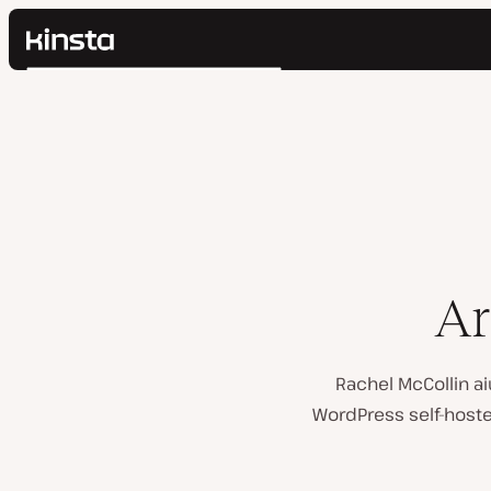
Kinsta®
Cerca
Piattaforma
Soluzioni
Accedi
Prezzi
Risorse
Contatti
Ar
Rachel McCollin ai
WordPress self-hoste