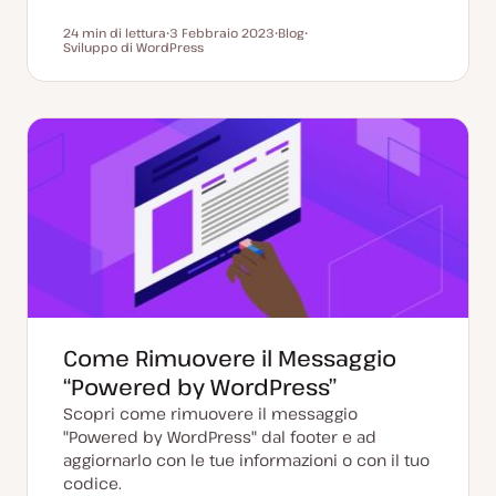
24 min di lettura
3 Febbraio 2023
Blog
Tempo di lettura
Sviluppo di WordPress
D
P
A
a
o
r
t
s
g
a
t
o
a
t
m
g
y
e
g
p
n
i
e
t
o
o
r
n
a
t
a
Come Rimuovere il Messaggio
“Powered by WordPress”
Scopri come rimuovere il messaggio
"Powered by WordPress" dal footer e ad
aggiornarlo con le tue informazioni o con il tuo
codice.