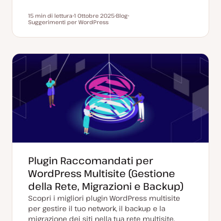
15 min di lettura
1 Ottobre 2025
Blog
Tempo di lettura
Suggerimenti per WordPress
D
P
A
a
o
r
t
s
g
a
t
o
a
t
m
g
y
e
g
p
n
i
e
t
o
o
r
n
a
t
a
Plugin Raccomandati per
WordPress Multisite (Gestione
della Rete, Migrazioni e Backup)
Scopri i migliori plugin WordPress multisite
per gestire il tuo network, il backup e la
migrazione dei siti nella tua rete multisite.