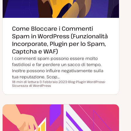
Come Bloccare i Commenti
Spam in WordPress (Funzionalità
Incorporate, Plugin per lo Spam,
Captcha e WAF)
I commenti spam possono essere molto
fastidiosi e far perdere un sacco di tempo.
Inoltre possono influire negativamente sulla
tua reputazione. Scop…
18 min di lettura
3 Febbraio 2023
Blog
Plugin WordPress
Tempo di lettura
Sicurezza di WordPress
D
P
A
A
a
o
r
r
t
s
g
g
a
t
o
o
a
t
m
m
g
y
e
e
g
p
n
n
i
e
t
t
o
o
o
r
n
a