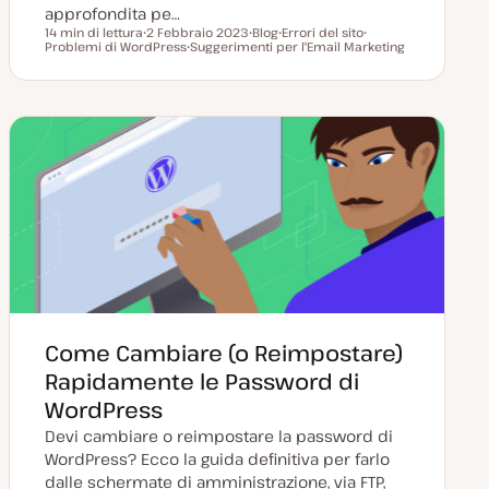
approfondita pe…
14 min di lettura
2 Febbraio 2023
Blog
Errori del sito
Tempo di lettura
Problemi di WordPress
D
Suggerimenti per l'Email Marketing
P
A
A
a
A
o
r
r
t
r
s
g
g
a
g
t
o
o
a
o
t
m
m
g
m
y
e
e
g
e
p
n
n
i
n
e
t
t
o
t
o
o
r
o
n
a
t
a
Come Cambiare (o Reimpostare)
Rapidamente le Password di
WordPress
Devi cambiare o reimpostare la password di
WordPress? Ecco la guida definitiva per farlo
dalle schermate di amministrazione, via FTP,