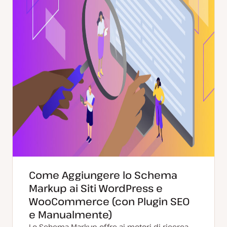
a
t
a
Come Aggiungere lo Schema
Markup ai Siti WordPress e
WooCommerce (con Plugin SEO
e Manualmente)
Lo Schema Markup offre ai motori di ricerca