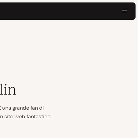
Navig
Prova gratis
lin
È una grande fan di
n sito web fantastico