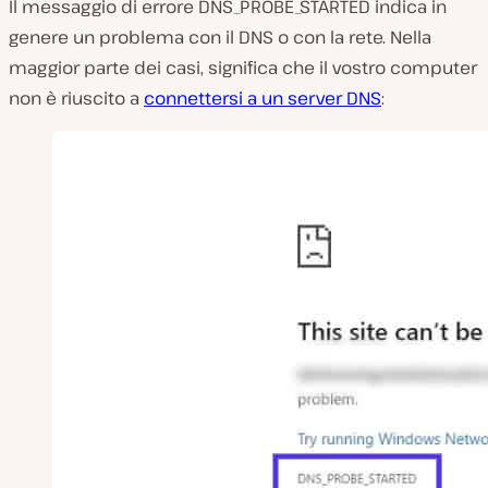
Il messaggio di errore DNS_PROBE_STARTED indica in
p
r
genere un problema con il DNS o con la rete. Nella
o
d
maggior parte dei casi, significa che il vostro computer
u
c
non è riuscito a
connettersi a un server DNS
:
i
v
i
d
e
o