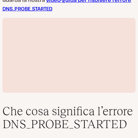
Guarda la nostra
video-guida per risolvere l’errore
DNS_PROBE_STARTED
Che cosa significa l’errore
DNS_PROBE_STARTED
R
i