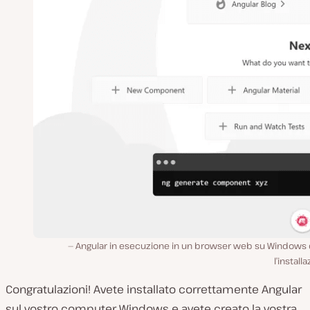
Angular in esecuzione in un browser web su Windows
l’install
Congratulazioni! Avete installato correttamente Angular
sul vostro computer Windows e avete creato la vostra